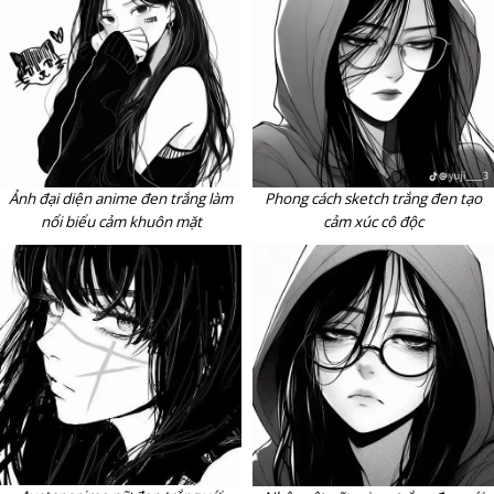
Ảnh đại diện anime đen trắng làm
Phong cách sketch trắng đen tạo
nổi biểu cảm khuôn mặt
cảm xúc cô độc