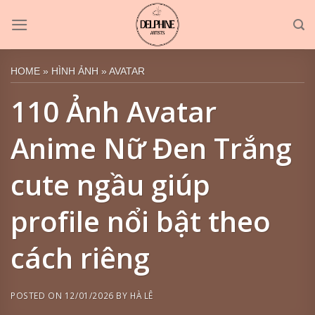
Skip
to
content
HOME
»
HÌNH ẢNH
»
AVATAR
110 Ảnh Avatar
Anime Nữ Đen Trắng
cute ngầu giúp
profile nổi bật theo
cách riêng
POSTED ON
12/01/2026
BY
HÀ LÊ