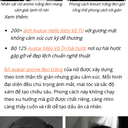
Nhân vật nữ anime trắng đen mang
Phong cách lineart trắng đen giữ
cảm giác lạnh rõ nét
tổng thể phong cách tối giản
Xem thêm:
200+
ảnh Avatar Hello Kitty Vô Tri
với gương mặt
không cảm xúc cực kỳ dễ thương
Bộ 125
Avatar Mèo Vô Tri hài hước
nơi sự hài hước
gặp gỡ vẻ đẹp lệch chuẩn nghệ thuật
Bộ avatar anime đen trắng
của nữ được xây dựng
theo tinh thần tối giản nhưng giàu cảm xúc. Mỗi hình
đại diện đều chú trọng ánh mắt, mái tóc và sắc độ
xám để tạo chiều sâu. Phong cách này không chạy
theo xu hướng mà giữ được chất riêng, càng nhìn
càng thấy cuốn và rất dễ tạo dấu ấn cá nhân.