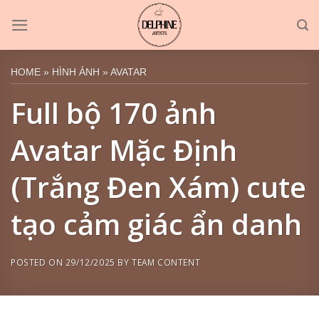
Skip
to
content
HOME
»
HÌNH ẢNH
»
AVATAR
Full bộ 170 ảnh
Avatar Mặc Định
(Trắng Đen Xám) cute
tạo cảm giác ẩn danh
POSTED ON
29/12/2025
BY
TEAM CONTENT