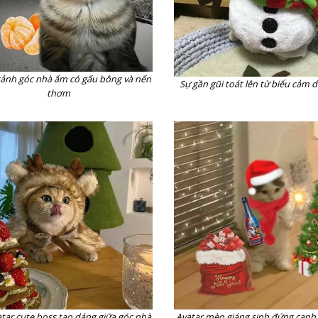
ảnh góc nhà ấm có gấu bông và nến
Sự gần gũi toát lên từ biểu cảm 
thơm
atar cute boss tạo dáng giữa góc nhà
Avatar mèo giáng sinh đứng cạnh