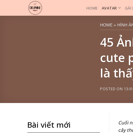
Skip
HOME
AVATAR
GÁI
to
content
HOME
»
HÌNH Ả
45 Ản
cute 
là th
POSTED ON
13/0
Cuối n
Bài viết mới
cây th