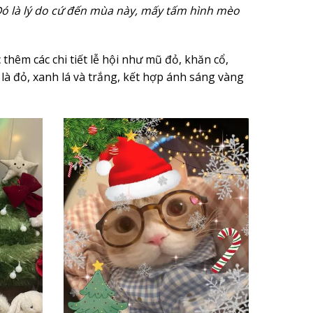
n. Đó là lý do cứ đến mùa này, mấy tấm hình mèo
êm các chi tiết lễ hội như mũ đỏ, khăn cổ,
à đỏ, xanh lá và trắng, kết hợp ánh sáng vàng