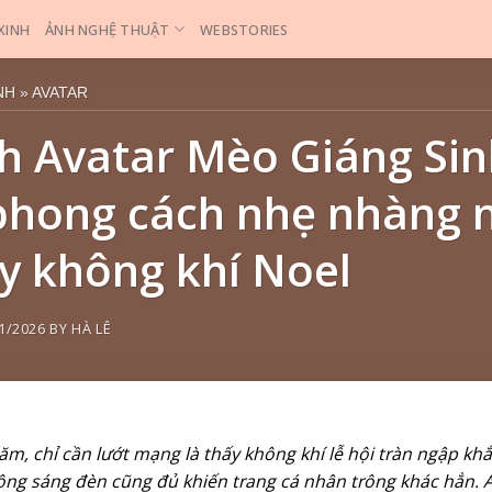
 XINH
ẢNH NGHỆ THUẬT
WEBSTORIES
NH
»
AVATAR
h Avatar Mèo Giáng Si
phong cách nhẹ nhàng 
ấy không khí Noel
1/2026
BY
HÀ LÊ
ăm, chỉ cần lướt mạng là thấy không khí lễ hội tràn ngập k
ông sáng đèn cũng đủ khiến trang cá nhân trông khác hẳn. 