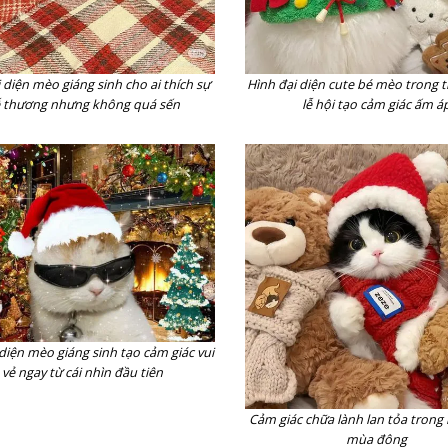
 diện mèo giáng sinh cho ai thích sự
Hình đại diện cute bé mèo trong 
 thương nhưng không quá sến
lễ hội tạo cảm giác ấm á
diện mèo giáng sinh tạo cảm giác vui
vẻ ngay từ cái nhìn đầu tiên
Cảm giác chữa lành lan tỏa trong
mùa đông