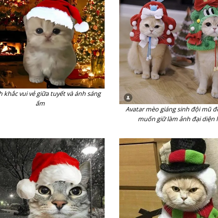
 khắc vui vẻ giữa tuyết và ánh sáng
ấm
Avatar mèo giáng sinh đội mũ đỏ
muốn giữ làm ảnh đại diện 