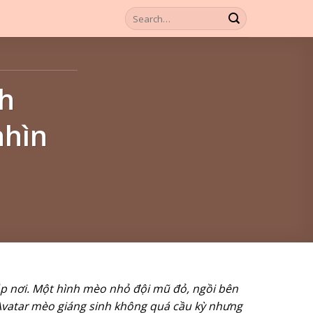
nh
nhìn
hắp nơi. Một hình mèo nhỏ đội mũ đỏ, ngồi bên
Avatar mèo giáng sinh không quá cầu kỳ nhưng