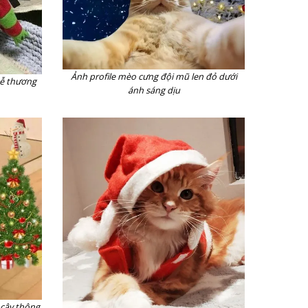
Ảnh profile mèo cưng đội mũ len đỏ dưới
dễ thương
ánh sáng dịu
 cây thông