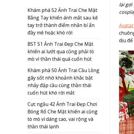
lại gợ
Khám phá 52 Ảnh Trai Che Mặt
cospla
Bằng Tay khiến ánh mắt sau kẽ
tay trở thành điểm nhấn bí ẩn
Avata
đầy mê hoặc khó rời
chuông
dịu để
BST 51 Ảnh Trai Đẹp Che Mặt
khiến ai lướt qua cũng phải tò
mò vì thần thái quá cuốn hút
Khám phá 50 Ảnh Trai Cầu Lông
gây sốt nhờ khoảnh khắc bật
nhảy đập cầu cùng thần thái
cuốn hút khó rời mắt
Cực ngầu 42 Ảnh Trai Đẹp Chơi
Bóng Rổ Che Mặt khiến ai cũng
tò mò vì dáng cao, vai rộng và
thần thái lạnh