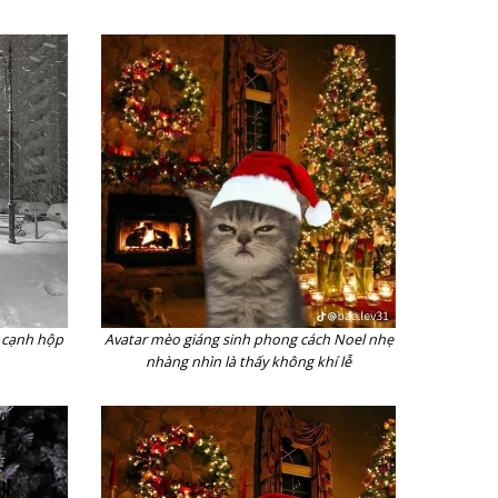
 cạnh hộp
Avatar mèo giáng sinh phong cách Noel nhẹ
nhàng nhìn là thấy không khí lễ