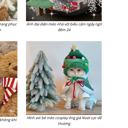
trang phục
Ảnh đại diện mèo nhà với biểu cảm ngây ngô
p
đêm 24
Hình avt bé mèo cosplay ông già Noel cực dễ
 không khí
thương