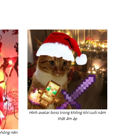
Hình avatar boss trong không khí cuối năm
thật ấm áp
 phông nền