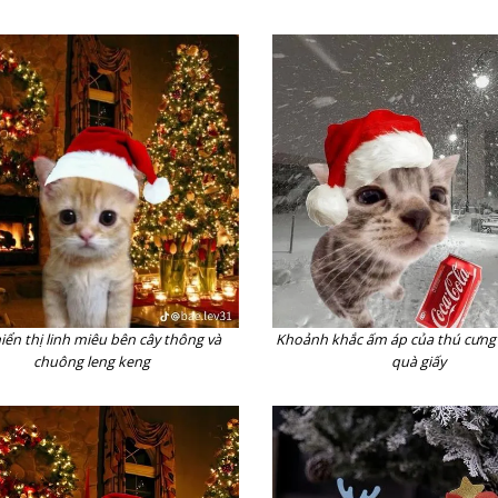
iển thị linh miêu bên cây thông và
Khoảnh khắc ấm áp của thú cưng
chuông leng keng
quà giấy