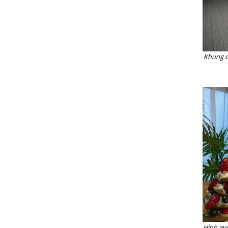
Khung c
Hình av