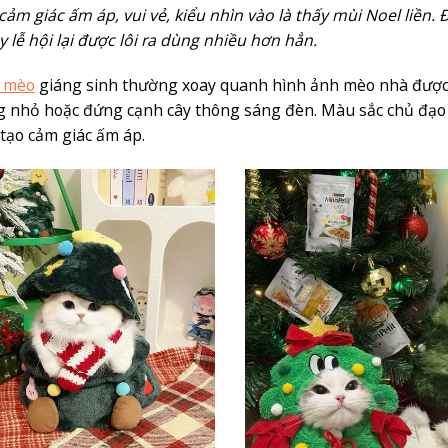
i cảm giác ấm áp, vui vẻ, kiểu nhìn vào là thấy mùi Noel liề
y lễ hội lại được lôi ra dùng nhiều hơn hẳn.
r mèo
giáng sinh thường xoay quanh hình ảnh mèo nhà được th
 nhỏ hoặc đứng cạnh cây thông sáng đèn. Màu sắc chủ đạo l
 tạo cảm giác ấm áp.