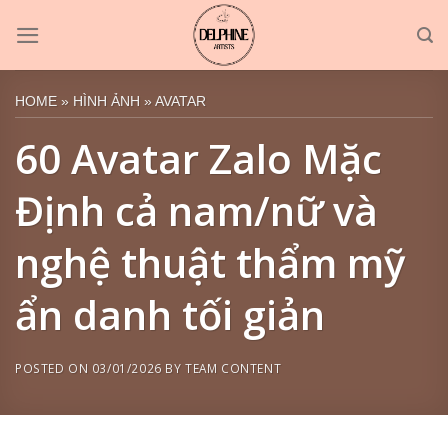
Skip
to
content
HOME
»
HÌNH ẢNH
»
AVATAR
60 Avatar Zalo Mặc
Định cả nam/nữ và
nghệ thuật thẩm mỹ
ẩn danh tối giản
POSTED ON
03/01/2026
BY
TEAM CONTENT