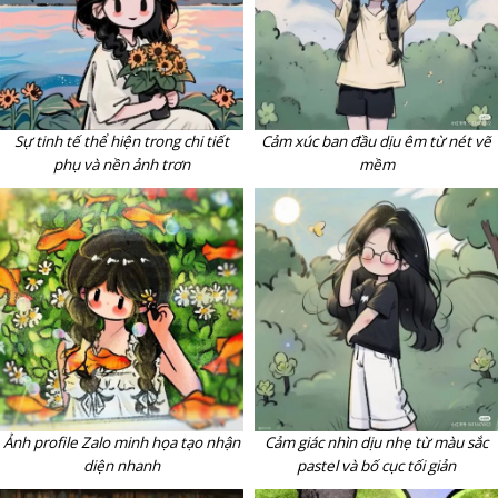
Sự tinh tế thể hiện trong chi tiết
Cảm xúc ban đầu dịu êm từ nét vẽ
phụ và nền ảnh trơn
mềm
Ảnh profile Zalo minh họa tạo nhận
Cảm giác nhìn dịu nhẹ từ màu sắc
diện nhanh
pastel và bố cục tối giản