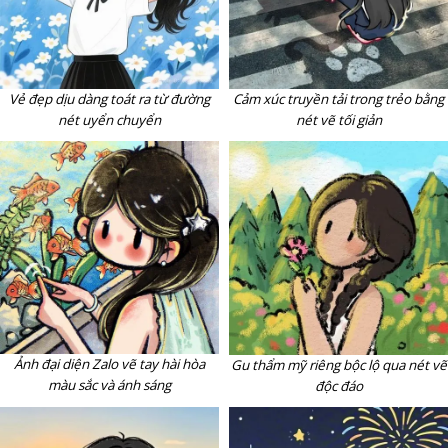
Vẻ đẹp dịu dàng toát ra từ đường
Cảm xúc truyền tải trong trẻo bằng
nét uyển chuyển
nét vẽ tối giản
Ảnh đại diện Zalo vẽ tay hài hòa
Gu thẩm mỹ riêng bộc lộ qua nét vẽ
màu sắc và ánh sáng
độc đáo