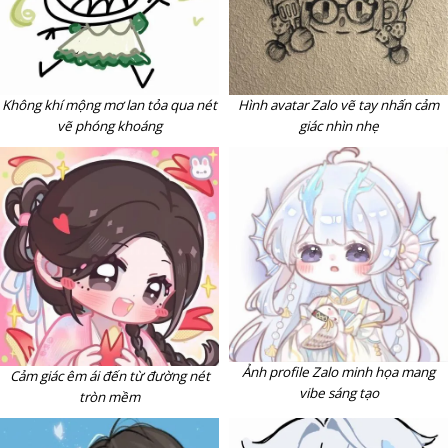
Không khí mộng mơ lan tỏa qua nét
Hình avatar Zalo vẽ tay nhấn cảm
vẽ phóng khoáng
giác nhìn nhẹ
Ảnh profile Zalo minh họa mang
Cảm giác êm ái đến từ đường nét
vibe sáng tạo
tròn mềm