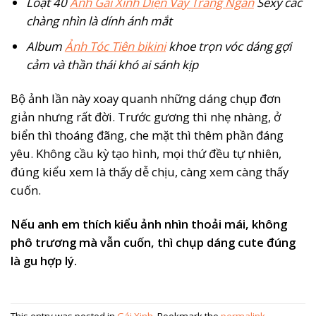
Loạt 40
Ảnh Gái Xinh Diện Váy Trắng Ngắn
Sexy các
chàng nhìn là dính ánh mắt
Album
Ảnh Tóc Tiên bikini
khoe trọn vóc dáng gợi
cảm và thần thái khó ai sánh kịp
Bộ ảnh lần này xoay quanh những dáng chụp đơn
giản nhưng rất đời. Trước gương thì nhẹ nhàng, ở
biển thì thoáng đãng, che mặt thì thêm phần đáng
yêu. Không cầu kỳ tạo hình, mọi thứ đều tự nhiên,
đúng kiểu xem là thấy dễ chịu, càng xem càng thấy
cuốn.
Nếu anh em thích kiểu ảnh nhìn thoải mái, không
phô trương mà vẫn cuốn, thì chụp dáng cute đúng
là gu hợp lý.
This entry was posted in
Gái Xinh
. Bookmark the
permalink
.