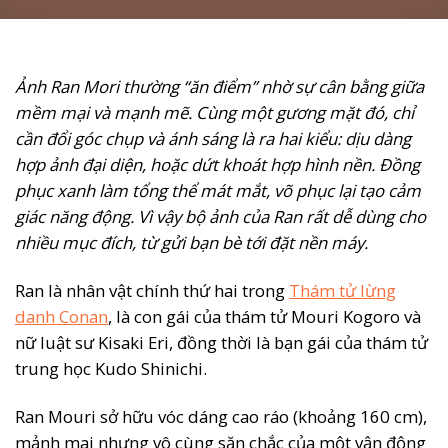
Ảnh Ran Mori thường “ăn điểm” nhờ sự cân bằng giữa
mềm mại và mạnh mẽ. Cùng một gương mặt đó, chỉ
cần đổi góc chụp và ánh sáng là ra hai kiểu: dịu dàng
hợp ảnh đại diện, hoặc dứt khoát hợp hình nền. Đồng
phục xanh làm tổng thể mát mắt, võ phục lại tạo cảm
giác năng động. Vì vậy bộ ảnh của Ran rất dễ dùng cho
nhiều mục đích, từ gửi bạn bè tới đặt nền máy.
Ran là nhân vật chính thứ hai trong
Thám tử lừng
danh Conan
, là con gái của thám tử Mouri Kogoro và
nữ luật sư Kisaki Eri, đồng thời là bạn gái của thám tử
trung học Kudo Shinichi.
Ran Mouri sở hữu vóc dáng cao ráo (khoảng 160 cm),
mảnh mai nhưng vô cùng săn chắc của một vận động