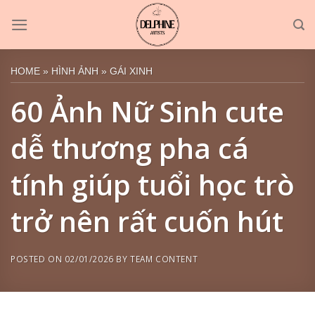
Skip
to
content
HOME
»
HÌNH ẢNH
»
GÁI XINH
60 Ảnh Nữ Sinh cute
dễ thương pha cá
tính giúp tuổi học trò
trở nên rất cuốn hút
POSTED ON
02/01/2026
BY
TEAM CONTENT