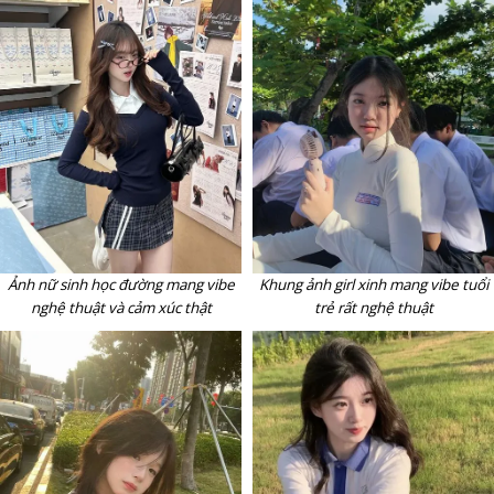
Ảnh nữ sinh học đường mang vibe
Khung ảnh girl xinh mang vibe tuổi
nghệ thuật và cảm xúc thật
trẻ rất nghệ thuật