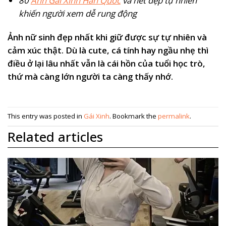
80
Ảnh Gái Xinh Hàn Quốc
và nét đẹp tự nhiên
khiến người xem dễ rung động
Ảnh nữ sinh đẹp nhất khi giữ được sự tự nhiên và
cảm xúc thật. Dù là cute, cá tính hay ngầu nhẹ thì
điều ở lại lâu nhất vẫn là cái hồn của tuổi học trò,
thứ mà càng lớn người ta càng thấy nhớ.
This entry was posted in
Gái Xinh
. Bookmark the
permalink
.
Related articles