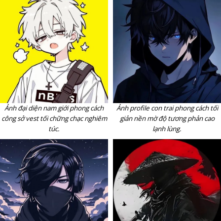
Ảnh đại diện nam giới phong cách
Ảnh profile con trai phong cách tối
công sở vest tối chững chạc nghiêm
giản nền mờ độ tương phản cao
túc.
lạnh lùng.