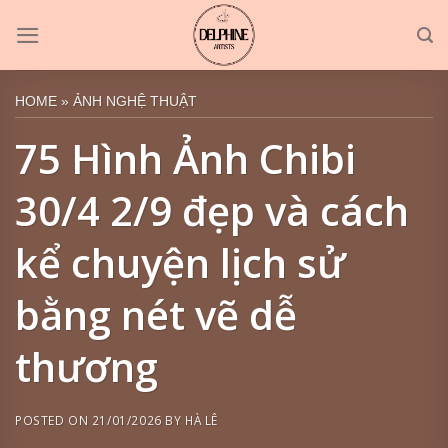
Skip
to
content
HOME
»
ẢNH NGHỆ THUẬT
75 Hình Ảnh Chibi
30/4 2/9 đẹp và cách
kể chuyện lịch sử
bằng nét vẽ dễ
thương
POSTED ON
21/01/2026
BY
HÀ LÊ