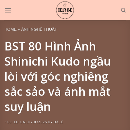
Skip
to
content
HOME
»
ẢNH NGHỆ THUẬT
BST 80 Hình Ảnh
Shinichi Kudo ngầu
lòi với góc nghiêng
sắc sảo và ánh mắt
suy luận
POSTED ON
31/01/2026
BY
HÀ LÊ