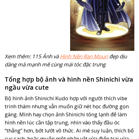
Xem thêm: 115 Ảnh và
Hình Nền Ran Mouri
đẹp dịu
dàng mà mạnh mẽ cùng mái tóc đặc trưng
Tổng hợp bộ ảnh và hình nền Shinichi vừa
ngầu vừa cute
Bộ hình ảnh Shinichi Kudo hợp với người thích vibe
trinh thám nhưng vẫn muốn giữ nét học đường gọn
gàng. Mình hay chọn ảnh Shinichi tông lạnh để làm
hình nền lúc cần tập trung, nhìn vào thấy đầu óc
“thẳng” hơn, bớt lướt vô thức. Ai mê suy luận, thích bố
cục sạch, hoặc muốn một nhân vật vừa điển trai vừa