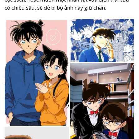
có chiều sâu, sẽ dễ bị bộ ảnh này giữ chân.