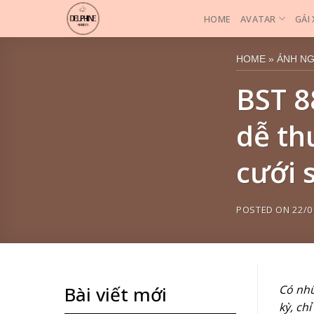
Skip
HOME
AVATAR
GÁI
to
content
HOME
»
ẢNH N
BST 8
dễ th
cưới 
POSTED ON
22/0
Có nhữ
Bài viết mới
kỳ, ch