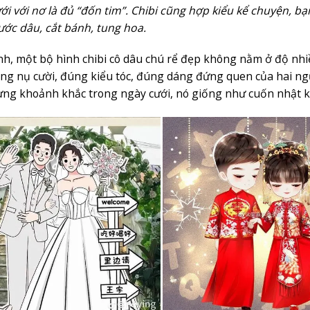
ới với nơ là đủ “đốn tim”. Chibi cũng hợp kiểu kể chuyện, bạ
ước dâu, cắt bánh, tung hoa.
nh, một bộ hình chibi cô dâu chú rể đẹp không nằm ở độ nhiều 
ng nụ cười, đúng kiểu tóc, đúng dáng đứng quen của hai ngườ
ừng khoảnh khắc trong ngày cưới, nó giống như cuốn nhật ký 