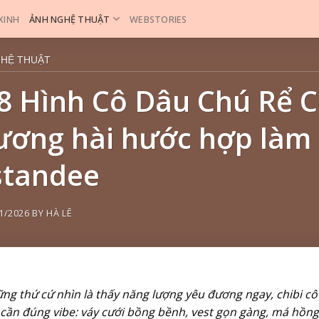
 XINH
ẢNH NGHỆ THUẬT
WEBSTORIES
GHỆ THUẬT
8 Hình Cô Dâu Chú Rể C
ương hài hước hợp làm 
standee
1/2026
BY
HÀ LÊ
ng thứ cứ nhìn là thấy năng lượng yêu đương ngay, chibi cô
ỉ cần đúng vibe: váy cưới bồng bềnh, vest gọn gàng, má hồn