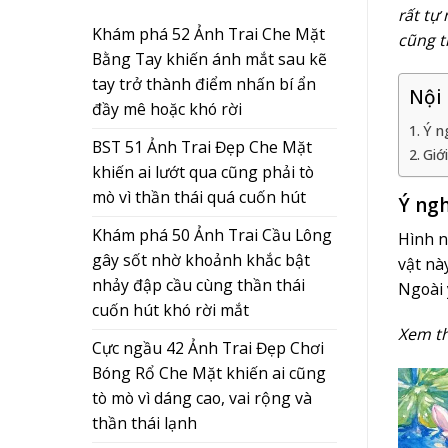
rất tự
Khám phá 52 Ảnh Trai Che Mặt
cũng t
Bằng Tay khiến ánh mắt sau kẽ
tay trở thành điểm nhấn bí ẩn
Nội
đầy mê hoặc khó rời
Ý n
BST 51 Ảnh Trai Đẹp Che Mặt
Giớ
khiến ai lướt qua cũng phải tò
mò vì thần thái quá cuốn hút
Ý ngh
Khám phá 50 Ảnh Trai Cầu Lông
Hình n
gây sốt nhờ khoảnh khắc bật
vật nà
nhảy đập cầu cùng thần thái
Ngoài 
cuốn hút khó rời mắt
Xem t
Cực ngầu 42 Ảnh Trai Đẹp Chơi
Bóng Rổ Che Mặt khiến ai cũng
tò mò vì dáng cao, vai rộng và
thần thái lạnh