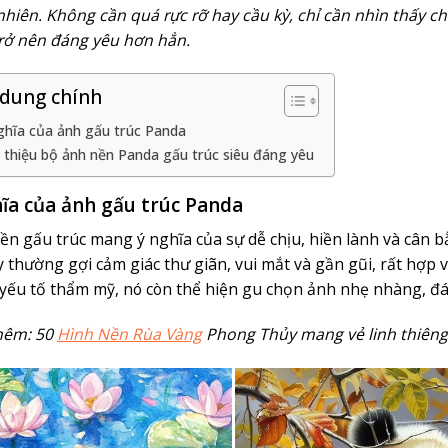
 nhiên. Không cần quá rực rỡ hay cầu kỳ, chỉ cần nhìn thấy c
rở nên đáng yêu hơn hẳn.
 dung chính
ghĩa của ảnh gấu trúc Panda
i thiệu bộ ảnh nền Panda gấu trúc siêu đáng yêu
ĩa của ảnh gấu trúc Panda
ền gấu trúc mang ý nghĩa của sự dễ chịu, hiền lành và cân b
y thường gợi cảm giác thư giãn, vui mắt và gần gũi, rất hợp
yếu tố thẩm mỹ, nó còn thể hiện gu chọn ảnh nhẹ nhàng, đán
hêm: 50
Hình Nền Rùa Vàng
Phong Thủy mang vẻ linh thiêng 