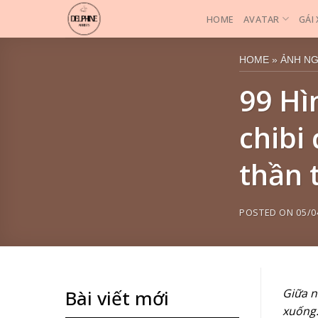
Skip
HOME
AVATAR
GÁI
to
content
HOME
»
ẢNH N
99 Hì
chibi
thần 
POSTED ON
05/0
Giữa n
Bài viết mới
xuống.