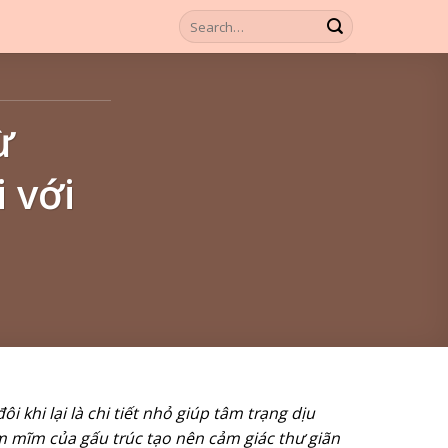
ừ
i với
khi lại là chi tiết nhỏ giúp tâm trạng dịu
 mĩm của gấu trúc tạo nên cảm giác thư giãn