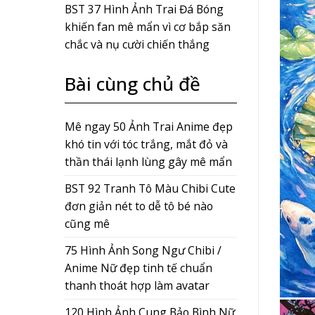
BST 37 Hình Ảnh Trai Đá Bóng
khiến fan mê mẩn vì cơ bắp săn
chắc và nụ cười chiến thắng
Bài cùng chủ đề
Mê ngay 50 Ảnh Trai Anime đẹp
khó tin với tóc trắng, mắt đỏ và
thần thái lạnh lùng gây mê mẩn
BST 92 Tranh Tô Màu Chibi Cute
đơn giản nét to dễ tô bé nào
cũng mê
75 Hình Ảnh Song Ngư Chibi /
Anime Nữ đẹp tinh tế chuẩn
thanh thoát hợp làm avatar
120 Hình Ảnh Cung Bảo Bình Nữ