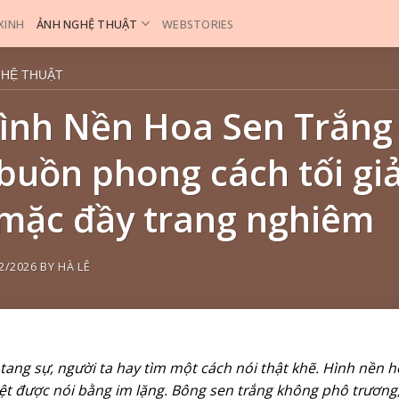
 XINH
ẢNH NGHỆ THUẬT
WEBSTORIES
GHỆ THUẬT
ình Nền Hoa Sen Trắn
buồn phong cách tối gi
mặc đầy trang nghiêm
2/2026
BY
HÀ LÊ
 tang sự, người ta hay tìm một cách nói thật khẽ. Hình nền
ệt được nói bằng im lặng. Bông sen trắng không phô trương