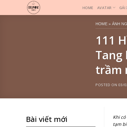
Skip
HOME
AVATAR
GÁI
to
content
HOME
»
ẢNH N
111 H
Tang 
trầm 
POSTED ON
03/0
Khi có
Bài viết mới
tạm bi