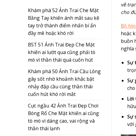
về trạ
Khám phá 52 Ảnh Trai Che Mặt
cho đ
Bằng Tay khiến ánh mắt sau kẽ
tay trở thành điểm nhấn bí ẩn
Bộ hìn
đầy mê hoặc khó rời
hoặc k
buồn h
BST 51 Ảnh Trai Đẹp Che Mặt
nghĩa 
khiến ai lướt qua cũng phải tò
mò vì thần thái quá cuốn hút
Sự 
trọ
Khám phá 50 Ảnh Trai Cầu Lông
gây sốt nhờ khoảnh khắc bật
Sự g
nhảy đập cầu cùng thần thái
cho
cuốn hút khó rời mắt
Lời
Cực ngầu 42 Ảnh Trai Đẹp Chơi
hữu
Bóng Rổ Che Mặt khiến ai cũng
Sự 
tò mò vì dáng cao, vai rộng và
với 
thần thái lạnh