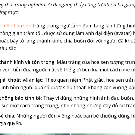
ng thái trang nghiêm. Ai đi ngang thấy cũng tự nhiên hạ giọn
úng mực.
h nền hoa sen
trắng trong ngữ cảnh đám tang là những hình
hông gian trầm tối, được sử dụng làm ảnh đại diện (avatar) 
oặc bày tỏ lòng thành kính, chia buồn đối với người đã khu
sâu sắc:
thành kính và tôn trọng
: Màu trắng của hoa sen tượng trưn
n vẹn, tiễn đưa người mất về thế giới bên kia một cách nhẹ 
iải thoát và an lạc:
Theo quan niệm Phật giáo, hoa sen trắng 
 linh hồn người quá cố được siêu thoát, không còn vướng bận
 thông báo tinh tế:
Thay vì dùng những hình ảnh đau buồn, h
 sự” một cách trang trọng, nhẹ nhàng nhưng đầy đủ sự tra
sẻ chia
: Những người đến viếng hoặc bạn bè thường dùng hìn
gia quyến.