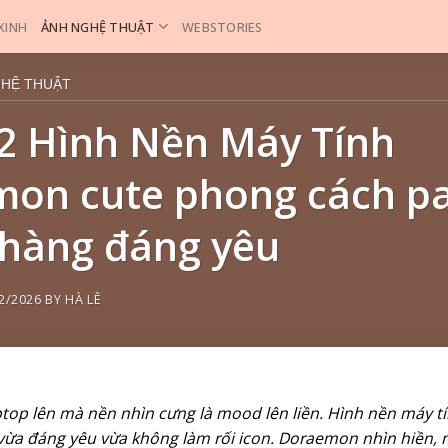
 XINH
ẢNH NGHỆ THUẬT
WEBSTORIES
GHỆ THUẬT
2 Hình Nền Máy Tính
on cute phong cách pa
hàng đáng yêu
2/2026
BY
HÀ LÊ
ptop lên mà nền nhìn cưng là mood lên liền. Hình nền máy t
vừa đáng yêu vừa không làm rối icon. Doraemon nhìn hiền, 