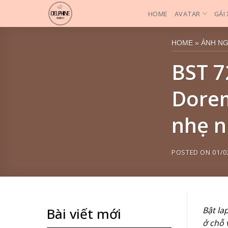
Skip
HOME
AVATAR
GÁI
to
content
HOME
»
ẢNH N
BST 7
Dorem
nhẹ n
POSTED ON
01/0
Bật la
Bài viết mới
ở chỗ 