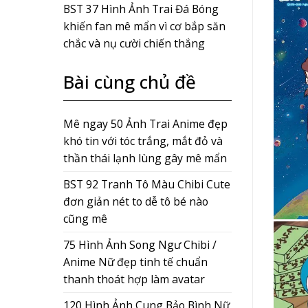
BST 37 Hình Ảnh Trai Đá Bóng
khiến fan mê mẩn vì cơ bắp săn
chắc và nụ cười chiến thắng
Bài cùng chủ đề
Mê ngay 50 Ảnh Trai Anime đẹp
khó tin với tóc trắng, mắt đỏ và
thần thái lạnh lùng gây mê mẩn
BST 92 Tranh Tô Màu Chibi Cute
đơn giản nét to dễ tô bé nào
cũng mê
75 Hình Ảnh Song Ngư Chibi /
Anime Nữ đẹp tinh tế chuẩn
thanh thoát hợp làm avatar
120 Hình Ảnh Cung Bảo Bình Nữ