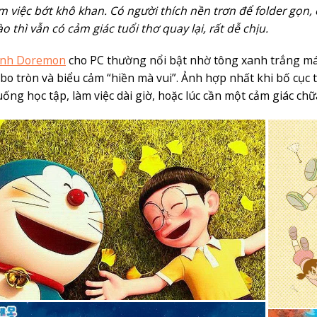
m việc bớt khô khan. Có người thích nền trơn để folder gọn, 
ào thì vẫn có cảm giác tuổi thơ quay lại, rất dễ chịu.
ảnh Doremon
cho PC thường nổi bật nhờ tông xanh trắng má
 bo tròn và biểu cảm “hiền mà vui”. Ảnh hợp nhất khi bố cục th
uống học tập, làm việc dài giờ, hoặc lúc cần một cảm giác chữ