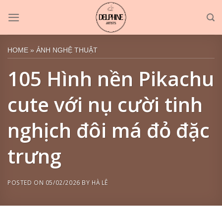
Skip
to
content
HOME
»
ẢNH NGHỆ THUẬT
105 Hình nền Pikachu
cute với nụ cười tinh
nghịch đôi má đỏ đặc
trưng
POSTED ON
05/02/2026
BY
HÀ LÊ