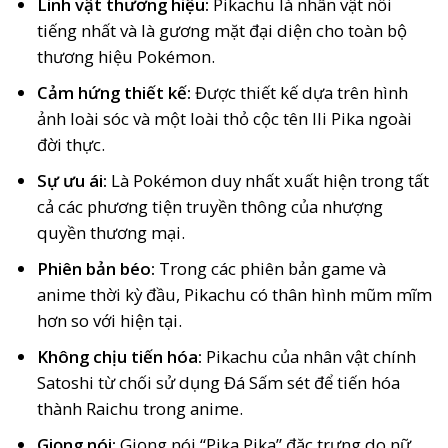
Linh vật thương hiệu:
Pikachu là nhân vật nổi
tiếng nhất và là gương mặt đại diện cho toàn bộ
thương hiệu Pokémon.
Cảm hứng thiết kế:
Được thiết kế dựa trên hình
ảnh loài sóc và một loài thỏ cộc tên Ili Pika ngoài
đời thực.
Sự ưu ái:
Là Pokémon duy nhất xuất hiện trong tất
cả các phương tiện truyền thông của nhượng
quyền thương mại.
Phiên bản béo:
Trong các phiên bản game và
anime thời kỳ đầu, Pikachu có thân hình mũm mĩm
hơn so với hiện tại.
Không chịu tiến hóa:
Pikachu của nhân vật chính
Satoshi từ chối sử dụng Đá Sấm sét để tiến hóa
thành Raichu trong anime.
Giọng nói:
Giọng nói “Pika Pika” đặc trưng do nữ