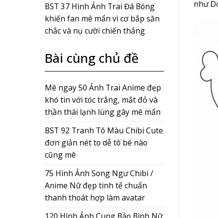
như Do
BST 37 Hình Ảnh Trai Đá Bóng
khiến fan mê mẩn vì cơ bắp săn
chắc và nụ cười chiến thắng
Bài cùng chủ đề
Mê ngay 50 Ảnh Trai Anime đẹp
khó tin với tóc trắng, mắt đỏ và
thần thái lạnh lùng gây mê mẩn
BST 92 Tranh Tô Màu Chibi Cute
đơn giản nét to dễ tô bé nào
cũng mê
75 Hình Ảnh Song Ngư Chibi /
Anime Nữ đẹp tinh tế chuẩn
thanh thoát hợp làm avatar
120 Hình Ảnh Cung Bảo Bình Nữ