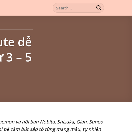
ute dễ
 3 – 5
aemon và hội bạn Nobita, Shizuka, Gian, Suneo
hi bé cầm bút sáp tô từng mảng màu, tự nhiên