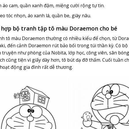
n áo cam, quần xanh đậm, miệng cười rộng tự tin.
eo tóc nhọn, áo xanh lá, quần be, giày nâu.
 hợp bộ tranh tập tô màu Doraemon cho bé
nh tô màu Doraemon thường có nhiều kiểu để chọn, từ Do
ki, đến cảnh Doraemon rút bảo bối trong túi thần kỳ. Có bộ t
h truyện như phòng của Nobita, lớp học, công viên, sân bóng.
ch cũng tiện vì giấy dày hơn, tô bút dạ đỡ thấm. Cuối tuần ch
hoạt động gia đình rất dễ thương.