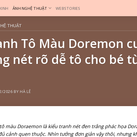
 XINH
ẢNH NGHỆ THUẬT
WEBSTORIES
GHỆ THUẬT
anh Tô Màu Doremon c
g nét rõ dễ tô cho bé từ
2/2026
BY
HÀ LÊ
tô màu Doraemon là kiểu tranh nét đen trắng phác họa Dor
đủ cảnh quen thuộc. Nhìn tưởng đơn giản vậy thôi, nhưng k