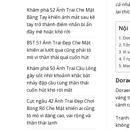
cả nhà
Khám phá 52 Ảnh Trai Che Mặt
lại th
Bằng Tay khiến ánh mắt sau kẽ
tay trở thành điểm nhấn bí ẩn
Nội
đầy mê hoặc khó rời
Dor
BST 51 Ảnh Trai Đẹp Che Mặt
Tổn
khiến ai lướt qua cũng phải tò
Vì 
mò vì thần thái quá cuốn hút
Ý n
Mẹo
Khám phá 50 Ảnh Trai Cầu Lông
gây sốt nhờ khoảnh khắc bật
Dorae
nhảy đập cầu cùng thần thái
cuốn hút khó rời mắt
Doraem
vàng t
Cực ngầu 42 Ảnh Trai Đẹp Chơi
cánh c
Bóng Rổ Che Mặt khiến ai cũng
tò mò vì dáng cao, vai rộng và
Tranh 
thần thái lạnh
không 