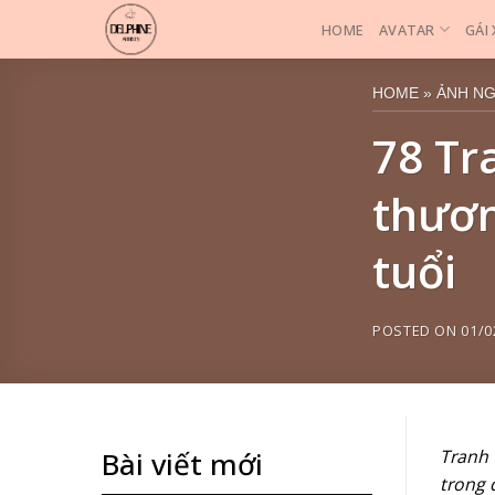
Skip
HOME
AVATAR
GÁI
to
content
HOME
»
ẢNH N
78 Tr
thươn
tuổi
POSTED ON
01/0
Tranh 
Bài viết mới
trong 