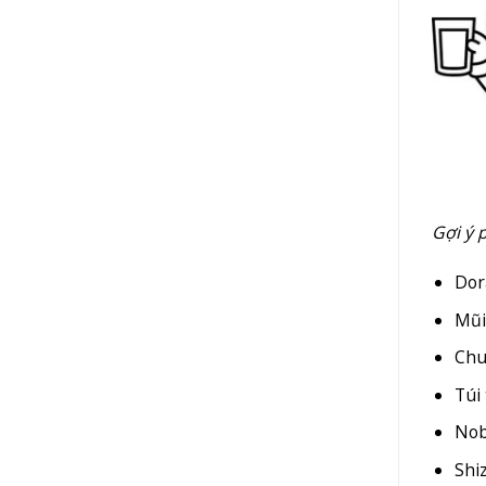
Gợi ý 
Dor
Mũi
Chu
Túi
Nob
Shi