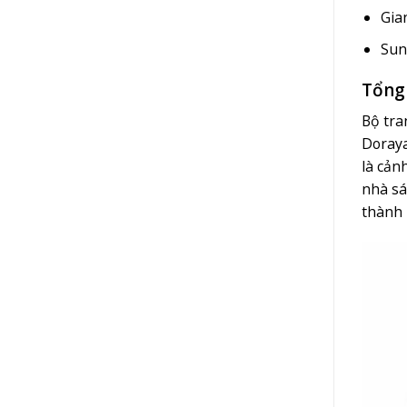
Gia
Sun
Tổng
Bộ tra
Doraya
là cản
nhà sá
thành 