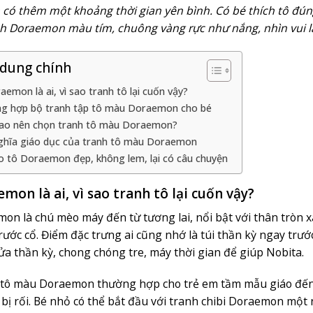
 có thêm một khoảng thời gian yên bình. Có bé thích tô đ
ích Doraemon màu tím, chuông vàng rực như nắng, nhìn vui l
 dung chính
aemon là ai, vì sao tranh tô lại cuốn vậy?
g hợp bộ tranh tập tô màu Doraemon cho bé
sao nên chọn tranh tô màu Doraemon?
ghĩa giáo dục của tranh tô màu Doraemon
 tô Doraemon đẹp, không lem, lại có câu chuyện
mon là ai, vì sao tranh tô lại cuốn vậy?
on là chú mèo máy đến từ tương lai, nổi bật với thân tròn 
rước cổ. Điểm đặc trưng ai cũng nhớ là túi thần kỳ ngay trư
ửa thần kỳ, chong chóng tre, máy thời gian để giúp Nobita.
tô màu Doraemon thường hợp cho trẻ em tầm mẫu giáo đến ti
bị rối. Bé nhỏ có thể bắt đầu với tranh chibi Doraemon một 