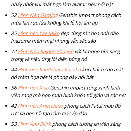
nhảy nhót vui mắt hợp làm avatar siêu nổi bật
52
Hình Nền Gaming
Genshin Impact phong cách
múa lân rực lửa không khí lễ hội ấm áp
85
Hình nền Yae Miko
đẹp cùng sắc hoa anh đào
Inazuma mềm mại nhưng vẫn sắc sảo
72
Hình Nền Raiden Shogun
với kimono tím sang
trọng và hiệu ứng lôi điện bùng nổ
44
Hình nền Kaedehara Kazuha
khí chất tự do mắt
đỏ trầm họa tiết lá phong đầy nổi bật
56
Hình nền Xiao
Genshin Impact tông xanh lạnh
viền sáng mờ hợp màn hình khóa tối giản và sắc nét
42
Hình nền Arlecchino
phong cách Fatui màu đỏ
rực và đen tối tạo cảm giác áp đảo
53
Hình Ảnh Skirk
phong cách tương lai viền sáng