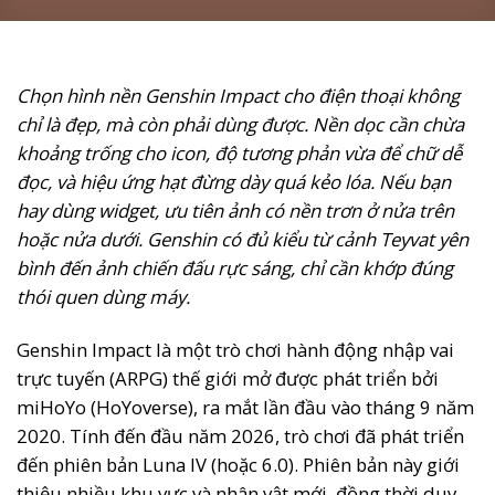
Chọn hình nền Genshin Impact cho điện thoại không
chỉ là đẹp, mà còn phải dùng được. Nền dọc cần chừa
khoảng trống cho icon, độ tương phản vừa để chữ dễ
đọc, và hiệu ứng hạt đừng dày quá kẻo lóa. Nếu bạn
hay dùng widget, ưu tiên ảnh có nền trơn ở nửa trên
hoặc nửa dưới. Genshin có đủ kiểu từ cảnh Teyvat yên
bình đến ảnh chiến đấu rực sáng, chỉ cần khớp đúng
thói quen dùng máy.
Genshin Impact là một trò chơi hành động nhập vai
trực tuyến (ARPG) thế giới mở được phát triển bởi
miHoYo (HoYoverse), ra mắt lần đầu vào tháng 9 năm
2020. Tính đến đầu năm 2026, trò chơi đã phát triển
đến phiên bản Luna IV (hoặc 6.0). Phiên bản này giới
thiệu nhiều khu vực và nhân vật mới, đồng thời duy