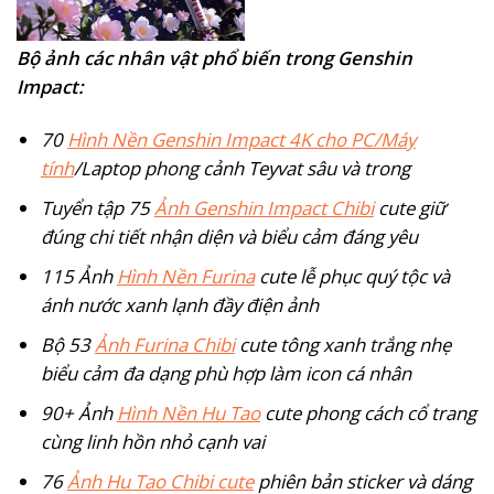
Bộ ảnh các nhân vật phổ biến trong Genshin
Impact:
70
Hình Nền Genshin Impact 4K cho PC/Máy
tính
/Laptop phong cảnh Teyvat sâu và trong
Tuyển tập 75
Ảnh Genshin Impact Chibi
cute giữ
đúng chi tiết nhận diện và biểu cảm đáng yêu
115 Ảnh
Hình Nền Furina
cute lễ phục quý tộc và
ánh nước xanh lạnh đầy điện ảnh
Bộ 53
Ảnh Furina Chibi
cute tông xanh trắng nhẹ
biểu cảm đa dạng phù hợp làm icon cá nhân
90+ Ảnh
Hình Nền Hu Tao
cute phong cách cổ trang
cùng linh hồn nhỏ cạnh vai
76
Ảnh Hu Tao Chibi cute
phiên bản sticker và dáng