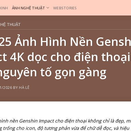
 XINH
ẢNH NGHỆ THUẬT
WEBSTORIES
GHỆ THUẬT
25 Ảnh Hình Nền Gensh
t 4K dọc cho điện thoại
guyên tố gọn gàng
1/2026
BY
HÀ LÊ
ình nền Genshin Impact cho điện thoại không chỉ là đẹp, 
 trống cho icon, độ tương phản vừa để chữ dễ đọc, và hiệu