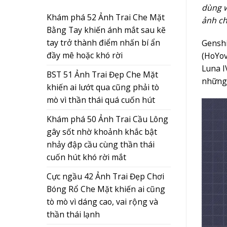
dùng w
Khám phá 52 Ảnh Trai Che Mặt
ảnh ch
Bằng Tay khiến ánh mắt sau kẽ
tay trở thành điểm nhấn bí ẩn
Genshi
đầy mê hoặc khó rời
(HoYov
Luna I
BST 51 Ảnh Trai Đẹp Che Mặt
những 
khiến ai lướt qua cũng phải tò
mò vì thần thái quá cuốn hút
Khám phá 50 Ảnh Trai Cầu Lông
gây sốt nhờ khoảnh khắc bật
nhảy đập cầu cùng thần thái
cuốn hút khó rời mắt
Cực ngầu 42 Ảnh Trai Đẹp Chơi
Bóng Rổ Che Mặt khiến ai cũng
tò mò vì dáng cao, vai rộng và
thần thái lạnh