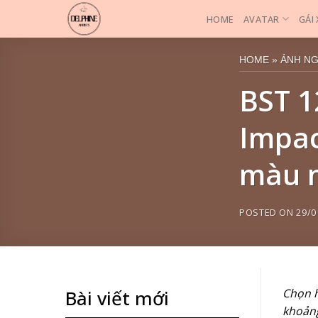
Skip
HOME
AVATAR
GÁI
to
content
HOME
»
ẢNH N
BST 1
Impac
màu n
POSTED ON
29/0
Chọn h
Bài viết mới
khoảng