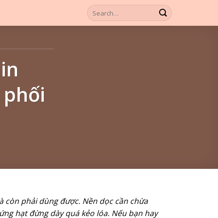
in
 phối
mà còn phải dùng được. Nền dọc cần chừa
 ứng hạt đừng dày quá kẻo lóa. Nếu bạn hay