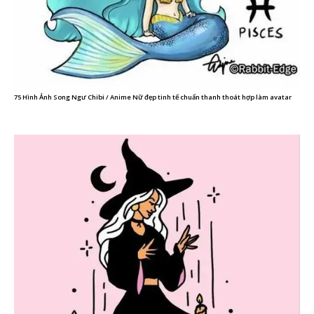
75 Hình Ảnh Song Ngư Chibi / Anime Nữ đẹp tinh tế chuẩn thanh thoát hợp làm avatar