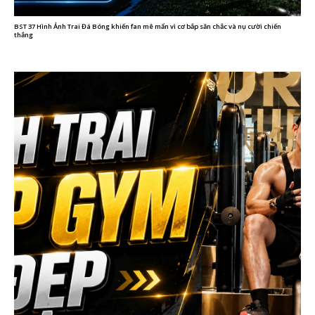
BST 37 Hình Ảnh Trai Đá Bóng khiến fan mê mẩn vì cơ bắp săn chắc và nụ cười chiến
thắng