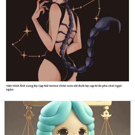
100+ Hình Ảnh Cung Bọ Cạp Nữ Anime Chibi cute với đuôi bọ cạp bí ẩn pha chút ngọt
ngào