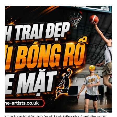
Cực ngầu 42 Ảnh Trai Đẹp Chơi Bóng Rổ Che Mặt khiến ai cũng tò mò vì dáng cao, vai