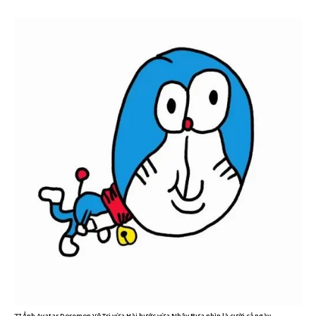
77 Ảnh Avatar Doremon Vô Tri vừa Hài hước vừa Nhây Bựa nhìn là cười cả ngày