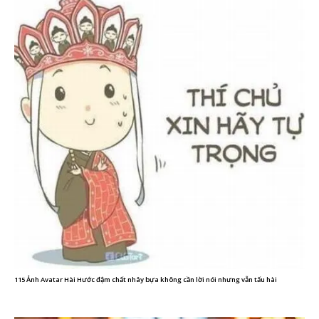
115 Ảnh Avatar Hài Hước đậm chất nhây bựa không cần lời nói nhưng vẫn tấu hài