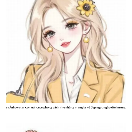
94 Ảnh Avatar Con Gái Cute phong cách nhẹ nhàng mang lại vẻ đẹp ngọt ngào dễ thương