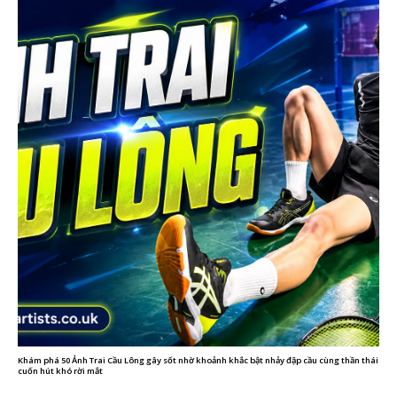
Khám phá 50 Ảnh Trai Cầu Lông gây sốt nhờ khoảnh khắc bật nhảy đập cầu cùng thần thái
cuốn hút khó rời mắt