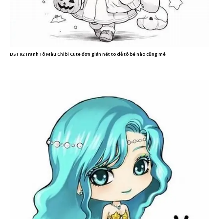
BST 92 Tranh Tô Màu Chibi Cute đơn giản nét to dễ tô bé nào cũng mê