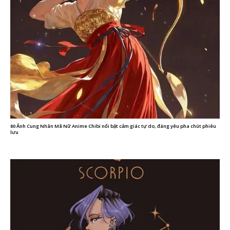
80 Ảnh Cung Nhân Mã Nữ Anime Chibi nổi bật cảm giác tự do, đáng yêu pha chút phiêu
lưu