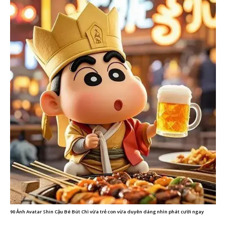
90 Ảnh Avatar Shin Cậu Bé Bút Chì vừa trẻ con vừa duyên dáng nhìn phát cười ngay