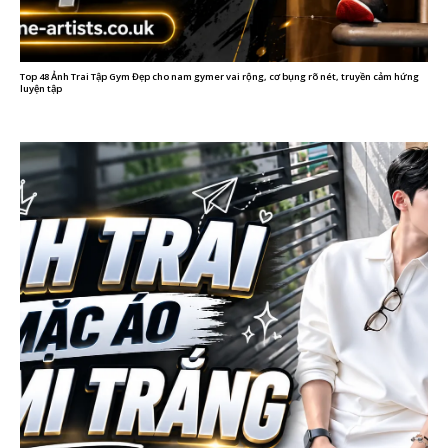
Top 48 Ảnh Trai Tập Gym Đẹp cho nam gymer vai rộng, cơ bụng rõ nét, truyền cảm hứng
luyện tập