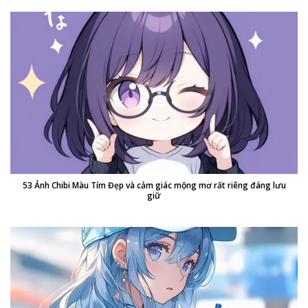
53 Ảnh Chibi Màu Tím Đẹp và cảm giác mộng mơ rất riêng đáng lưu
giữ