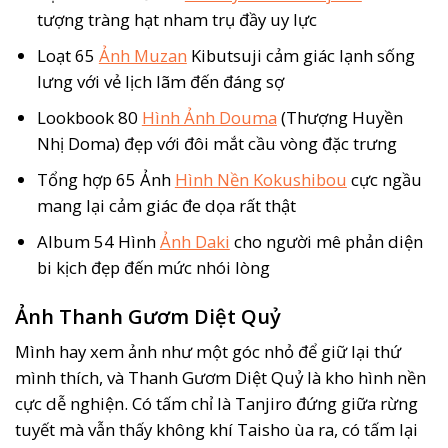
tượng tràng hạt nham trụ đầy uy lực
Loạt 65
Ảnh Muzan
Kibutsuji cảm giác lạnh sống
lưng với vẻ lịch lãm đến đáng sợ
Lookbook 80
Hình Ảnh Douma
(Thượng Huyền
Nhị Doma) đẹp với đôi mắt cầu vòng đặc trưng
Tổng hợp 65 Ảnh
Hình Nền Kokushibou
cực ngầu
mang lại cảm giác đe dọa rất thật
Album 54 Hình
Ảnh Daki
cho người mê phản diện
bi kịch đẹp đến mức nhói lòng
Ảnh Thanh Gươm Diệt Quỷ
Mình hay xem ảnh như một góc nhỏ để giữ lại thứ
mình thích, và Thanh Gươm Diệt Quỷ là kho hình nền
cực dễ nghiện. Có tấm chỉ là Tanjiro đứng giữa rừng
tuyết mà vẫn thấy không khí Taisho ùa ra, có tấm lại