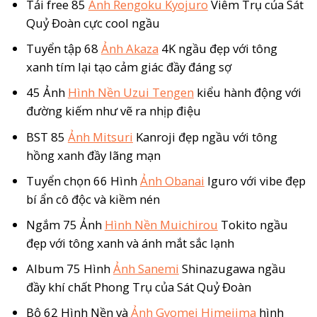
Tải free 85
Ảnh Rengoku Kyojuro
Viêm Trụ của Sát
Quỷ Đoàn cực cool ngầu
Tuyển tập 68
Ảnh Akaza
4K ngầu đẹp với tông
xanh tím lại tạo cảm giác đầy đáng sợ
45 Ảnh
Hình Nền Uzui Tengen
kiểu hành động với
đường kiếm như vẽ ra nhịp điệu
BST 85
Ảnh Mitsuri
Kanroji đẹp ngầu với tông
hồng xanh đầy lãng mạn
Tuyển chọn 66 Hình
Ảnh Obanai
Iguro với vibe đẹp
bí ẩn cô độc và kiềm nén
Ngắm 75 Ảnh
Hình Nền Muichirou
Tokito ngầu
đẹp với tông xanh và ánh mắt sắc lạnh
Album 75 Hình
Ảnh Sanemi
Shinazugawa ngầu
đầy khí chất Phong Trụ của Sát Quỷ Đoàn
Bộ 62 Hình Nền và
Ảnh Gyomei Himejima
hình