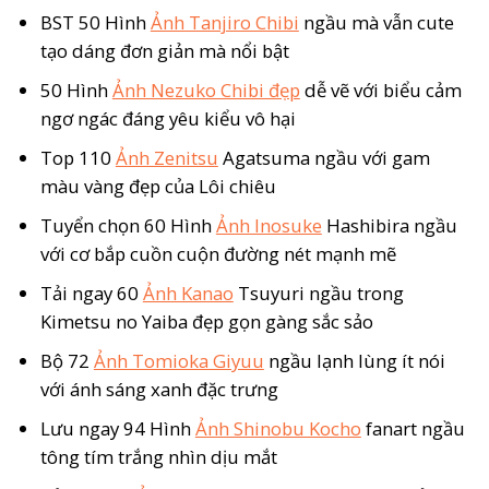
BST 50 Hình
Ảnh Tanjiro Chibi
ngầu mà vẫn cute
tạo dáng đơn giản mà nổi bật
50 Hình
Ảnh Nezuko Chibi đẹp
dễ vẽ với biểu cảm
ngơ ngác đáng yêu kiểu vô hại
Top 110
Ảnh Zenitsu
Agatsuma ngầu với gam
màu vàng đẹp của Lôi chiêu
Tuyển chọn 60 Hình
Ảnh Inosuke
Hashibira ngầu
với cơ bắp cuồn cuộn đường nét mạnh mẽ
Tải ngay 60
Ảnh Kanao
Tsuyuri ngầu trong
Kimetsu no Yaiba đẹp gọn gàng sắc sảo
Bộ 72
Ảnh Tomioka Giyuu
ngầu lạnh lùng ít nói
với ánh sáng xanh đặc trưng
Lưu ngay 94 Hình
Ảnh Shinobu Kocho
fanart ngầu
tông tím trắng nhìn dịu mắt