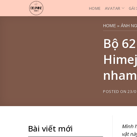
Skip
HOME
AVATAR
GÁI
to
content
HOME
»
ẢNH N
Bộ 62
Himej
nham 
POSTED ON
23/0
Mình h
Bài viết mới
vật nà