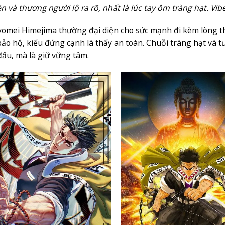
ền và thương người lộ ra rõ, nhất là lúc tay ôm tràng hạt. V
omei Himejima thường đại diện cho sức mạnh đi kèm lòng thư
bảo hộ, kiểu đứng cạnh là thấy an toàn. Chuỗi tràng hạt và 
đấu, mà là giữ vững tâm.