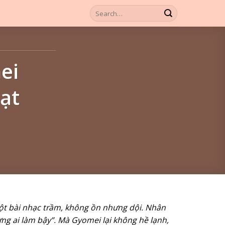
ei
ạt
t bài nhạc trầm, không ồn nhưng dội. Nhân
ng ai làm bậy”. Mà Gyomei lại không hề lạnh,