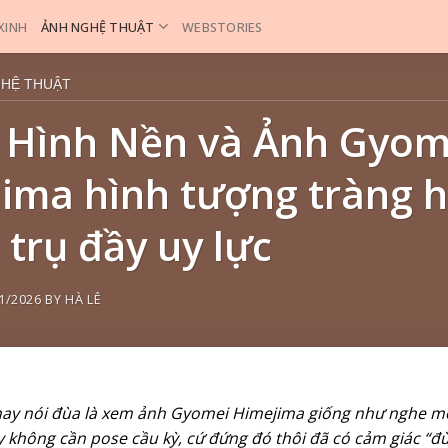
 XINH
ẢNH NGHỆ THUẬT
WEBSTORIES
GHỆ THUẬT
 Hình Nền và Ảnh Gyom
ima hình tượng tràng h
trụ đầy uy lực
1/2026
BY
HÀ LÊ
ay nói đùa là xem ảnh Gyomei Himejima giống như nghe mộ
y không cần pose cầu kỳ, cứ đứng đó thôi đã có cảm giác “đừ