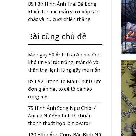
BST 37 Hình Ảnh Trai Đá Bóng
khiến fan mê mẩn vì cơ bắp săn
chắc và nụ cười chiến thắng
Bài cùng chủ đề
Mê ngay 50 Ảnh Trai Anime đẹp
khó tin với tóc trắng, mắt đỏ và
thần thái lạnh lùng gây mê mẩn
BST 92 Tranh Tô Màu Chibi Cute
đơn giản nét to dễ tô bé nào
cũng mê
75 Hình Ảnh Song Ngư Chibi /
Anime Nữ đẹp tinh tế chuẩn
thanh thoát hợp làm avatar
120 Hình Ảnh Cung Bảo Bình Nữ