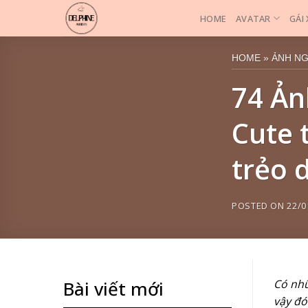
Skip
HOME
AVATAR
GÁI
to
content
HOME
»
ẢNH N
74 Ản
Cute 
trẻo 
POSTED ON
22/0
Có nhữ
Bài viết mới
vậy đó