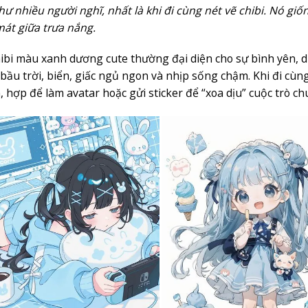
hư nhiều người nghĩ, nhất là khi đi cùng nét vẽ chibi. Nó giố
át giữa trưa nắng.
ibi màu xanh dương cute thường đại diện cho sự bình yên, dị
bầu trời, biển, giấc ngủ ngon và nhịp sống chậm. Khi đi cùng n
, hợp để làm avatar hoặc gửi sticker để “xoa dịu” cuộc trò ch