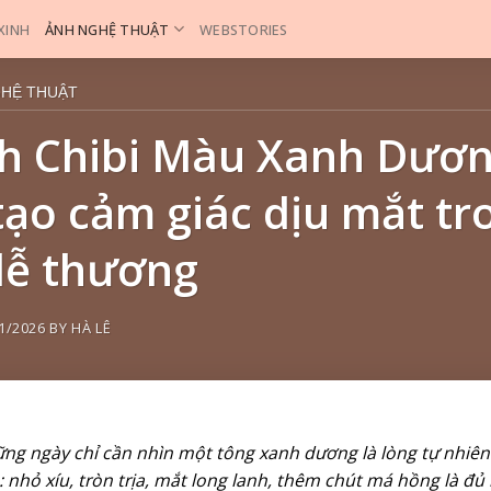
 XINH
ẢNH NGHỆ THUẬT
WEBSTORIES
GHỆ THUẬT
h Chibi Màu Xanh Dươ
tạo cảm giác dịu mắt tr
dễ thương
1/2026
BY
HÀ LÊ
ng ngày chỉ cần nhìn một tông xanh dương là lòng tự nhiên 
: nhỏ xíu, tròn trịa, mắt long lanh, thêm chút má hồng là 