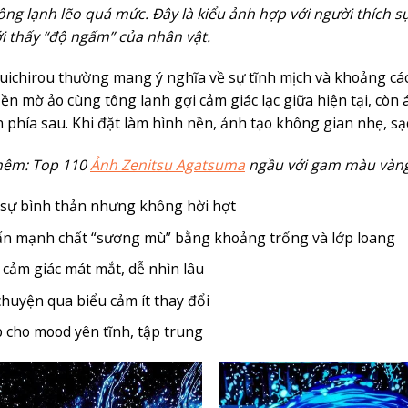
ng lạnh lẽo quá mức. Đây là kiểu ảnh hợp với người thích sự 
i thấy “độ ngấm” của nhân vật.
ichirou thường mang ý nghĩa về sự tĩnh mịch và khoảng các
Nền mờ ảo cùng tông lạnh gợi cảm giác lạc giữa hiện tại, còn
 phía sau. Khi đặt làm hình nền, ảnh tạo không gian nhẹ, sạc
hêm: Top 110
Ảnh Zenitsu Agatsuma
ngầu với gam màu vàng
 sự bình thản nhưng không hời hợt
n mạnh chất “sương mù” bằng khoảng trống và lớp loang
 cảm giác mát mắt, dễ nhìn lâu
chuyện qua biểu cảm ít thay đổi
 cho mood yên tĩnh, tập trung