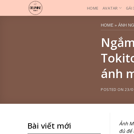
Skip
HOME
AVATAR
GÁI
to
content
HOME
»
ẢNH N
Ngắm 
Tokit
ánh m
POSTED ON
23/0
Ảnh Mu
Bài viết mới
đủ để 