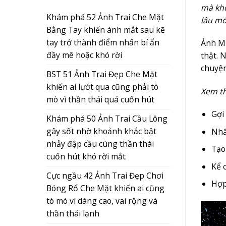
mà khô
Khám phá 52 Ảnh Trai Che Mặt
lâu mớ
Bằng Tay khiến ánh mắt sau kẽ
tay trở thành điểm nhấn bí ẩn
Ảnh Mu
đầy mê hoặc khó rời
thật. 
chuyện
BST 51 Ảnh Trai Đẹp Che Mặt
khiến ai lướt qua cũng phải tò
Xem t
mò vì thần thái quá cuốn hút
Gợi
Khám phá 50 Ảnh Trai Cầu Lông
gây sốt nhờ khoảnh khắc bật
Nhấ
nhảy đập cầu cùng thần thái
Tạo
cuốn hút khó rời mắt
Kể 
Cực ngầu 42 Ảnh Trai Đẹp Chơi
Hợp
Bóng Rổ Che Mặt khiến ai cũng
tò mò vì dáng cao, vai rộng và
thần thái lạnh