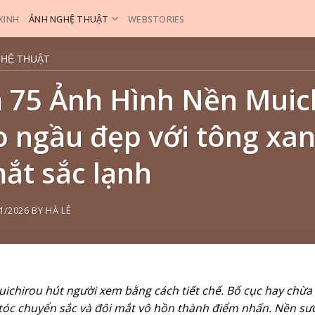
 XINH
ẢNH NGHỆ THUẬT
WEBSTORIES
GHỆ THUẬT
75 Ảnh Hình Nền Muic
o ngầu đẹp với tông xa
ắt sắc lạnh
1/2026
BY
HÀ LÊ
ichirou hút người xem bằng cách tiết chế. Bố cục hay chừa
tóc chuyển sắc và đôi mắt vô hồn thành điểm nhấn. Nền s