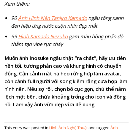
Xem thêm:
90
Ảnh Hình Nền Tanjiro Kamado
ngầu tông xanh
đen hiệu ứng nước cuộn nhìn đẹp mắt
99
Hình Kamado Nezuko
gam màu hồng phấn đỏ
thẫm tạo vibe rực cháy
Muốn ảnh Inosuke ngầu thật “ra chất”, hãy ưu tiên
nền tối, tương phản cao và khung hình có chuyển
động. Cận cảnh mặt nạ heo rừng hợp làm avatar,
còn cảnh full người với song kiếm răng cưa hợp làm
hình nền. Nếu sợ rối, chọn bố cục gọn, chủ thể nằm
lệch một bên, chừa khoảng trống cho icon và đồng
hồ. Làm vậy ảnh vừa đẹp vừa dễ dùng.
This entry was posted in
Hình Ảnh Nghệ Thuật
and tagged
Ảnh