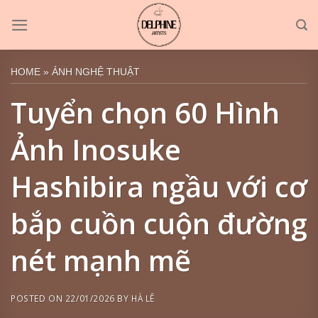
Skip
to
content
HOME
»
ẢNH NGHỆ THUẬT
Tuyển chọn 60 Hình
Ảnh Inosuke
Hashibira ngầu với cơ
bắp cuồn cuộn đường
nét mạnh mẽ
POSTED ON
22/01/2026
BY
HÀ LÊ