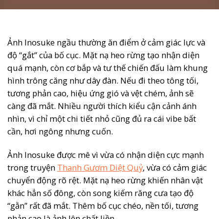
Ảnh Inosuke ngầu thường ăn điểm ở cảm giác lực và
độ “gắt” của bố cục. Mặt nạ heo rừng tạo nhận diện
quá mạnh, còn cơ bắp và tư thế chiến đấu làm khung
hình trông căng như dây đàn. Nếu đi theo tông tối,
tương phản cao, hiệu ứng gió và vệt chém, ảnh sẽ
càng đã mắt. Nhiều người thích kiểu cận cảnh ánh
nhìn, vì chỉ một chi tiết nhỏ cũng đủ ra cái vibe bất
cần, hơi ngông nhưng cuốn.
Ảnh Inosuke được mê vì vừa có nhận diện cực mạnh
trong truyện
Thanh Gươm Diệt Quỷ
, vừa có cảm giác
chuyển động rõ rệt. Mặt nạ heo rừng khiến nhân vật
khác hẳn số đông, còn song kiếm răng cưa tạo độ
“gằn” rất đã mắt. Thêm bố cục chéo, nền tối, tương
phản cao là ảnh lên chất liền.