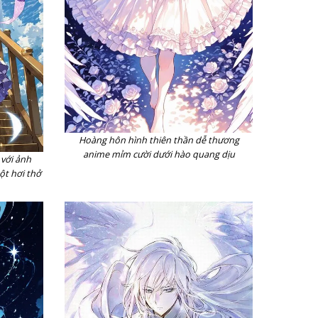
Hoàng hôn hình thiên thần dễ thương
anime mỉm cười dưới hào quang dịu
 với ảnh
ột hơi thở