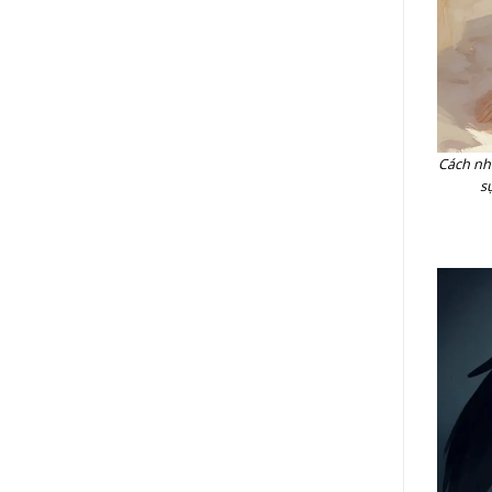
Cách nh
s