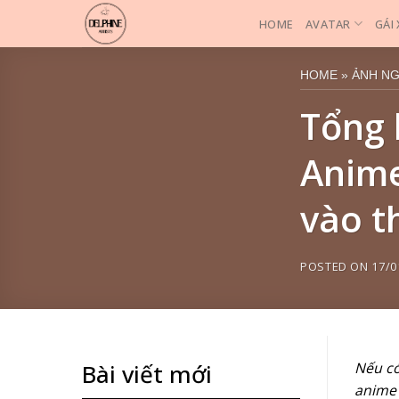
Skip
HOME
AVATAR
GÁI
to
content
HOME
»
ẢNH N
Tổng 
Anime
vào t
POSTED ON
17/0
Nếu có
Bài viết mới
anime 