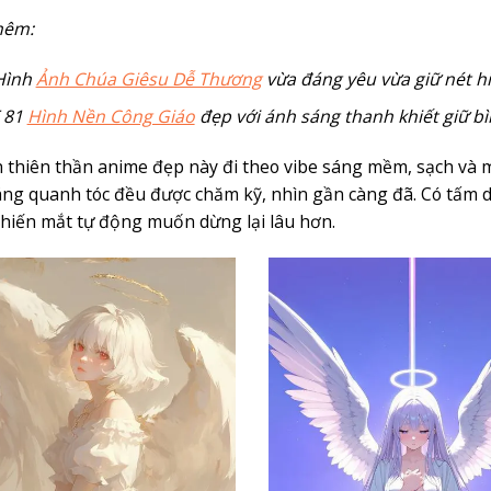
hêm:
Hình
Ảnh Chúa Giêsu Dễ Thương
vừa đáng yêu vừa giữ nét h
 81
Hình Nền Công Giáo
đẹp với ánh sáng thanh khiết giữ b
 thiên thần anime đẹp này đi theo vibe sáng mềm, sạch và 
áng quanh tóc đều được chăm kỹ, nhìn gần càng đã. Có tấm 
hiến mắt tự động muốn dừng lại lâu hơn.