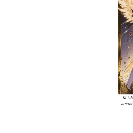
Khi đ
anime 