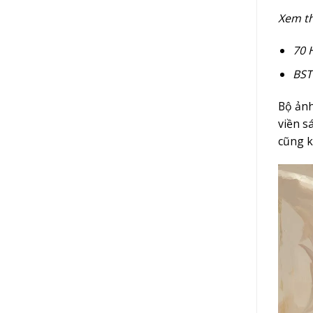
Xem t
70 
BST
Bộ ảnh
viền s
cũng k