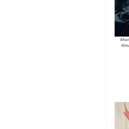
Khun
khoá