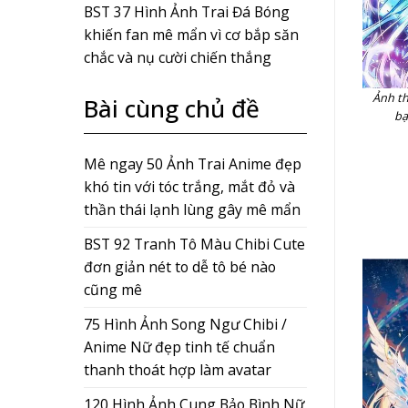
BST 37 Hình Ảnh Trai Đá Bóng
khiến fan mê mẩn vì cơ bắp săn
chắc và nụ cười chiến thắng
Ảnh th
Bài cùng chủ đề
bạ
Mê ngay 50 Ảnh Trai Anime đẹp
khó tin với tóc trắng, mắt đỏ và
thần thái lạnh lùng gây mê mẩn
BST 92 Tranh Tô Màu Chibi Cute
đơn giản nét to dễ tô bé nào
cũng mê
75 Hình Ảnh Song Ngư Chibi /
Anime Nữ đẹp tinh tế chuẩn
thanh thoát hợp làm avatar
120 Hình Ảnh Cung Bảo Bình Nữ