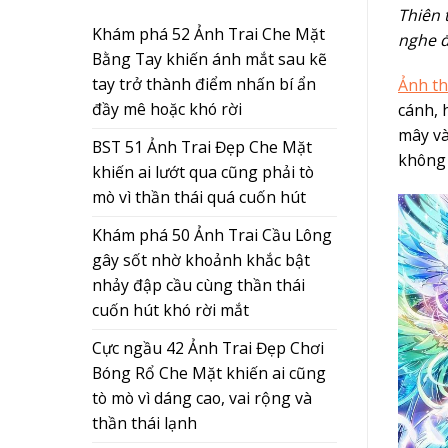
Thiên 
Khám phá 52 Ảnh Trai Che Mặt
nghe 
Bằng Tay khiến ánh mắt sau kẽ
tay trở thành điểm nhấn bí ẩn
Ảnh th
đầy mê hoặc khó rời
cánh, 
mây và
BST 51 Ảnh Trai Đẹp Che Mặt
không 
khiến ai lướt qua cũng phải tò
mò vì thần thái quá cuốn hút
Khám phá 50 Ảnh Trai Cầu Lông
gây sốt nhờ khoảnh khắc bật
nhảy đập cầu cùng thần thái
cuốn hút khó rời mắt
Cực ngầu 42 Ảnh Trai Đẹp Chơi
Bóng Rổ Che Mặt khiến ai cũng
tò mò vì dáng cao, vai rộng và
thần thái lạnh