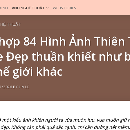
 XINH
ẢNH NGHỆ THUẬT
WEBSTORIES
GHỆ THUẬT
hợp 84 Hình Ảnh Thiên
 Đẹp thuần khiết như b
hế giới khác
1/2026
BY
HÀ LÊ
 một kiểu ảnh khiến người ta vừa muốn lưu, vừa muốn giữ ri
đẹp. Không cần phải quá sắc cạnh, chỉ cần đường nét mềm,