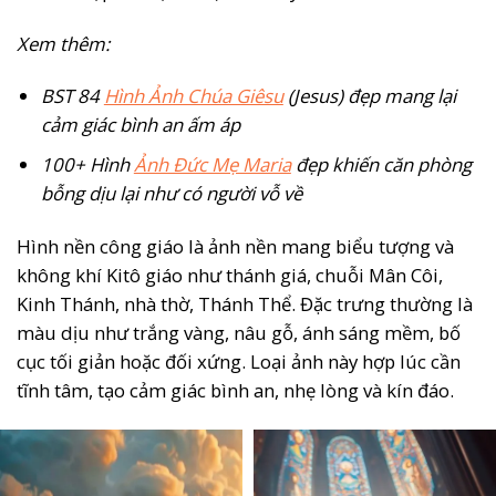
Xem thêm:
BST 84
Hình Ảnh Chúa Giêsu
(Jesus) đẹp mang lại
cảm giác bình an ấm áp
100+ Hình
Ảnh Đức Mẹ Maria
đẹp khiến căn phòng
bỗng dịu lại như có người vỗ về
Hình nền công giáo là ảnh nền mang biểu tượng và
không khí Kitô giáo như thánh giá, chuỗi Mân Côi,
Kinh Thánh, nhà thờ, Thánh Thể. Đặc trưng thường là
màu dịu như trắng vàng, nâu gỗ, ánh sáng mềm, bố
cục tối giản hoặc đối xứng. Loại ảnh này hợp lúc cần
tĩnh tâm, tạo cảm giác bình an, nhẹ lòng và kín đáo.