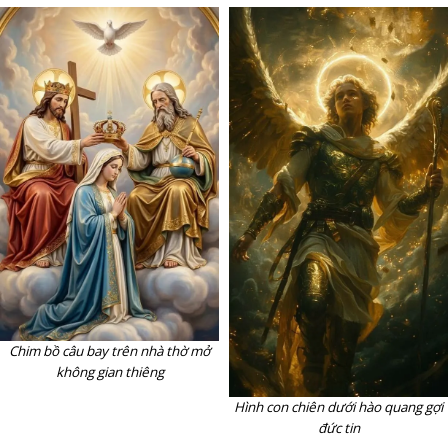
Chim bồ câu bay trên nhà thờ mở
không gian thiêng
Hình con chiên dưới hào quang gợi
đức tin