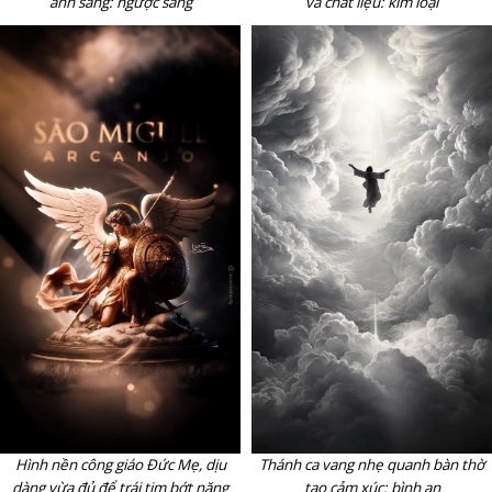
ánh sáng: ngược sáng
và chất liệu: kim loại
Hình nền công giáo Đức Mẹ, dịu
Thánh ca vang nhẹ quanh bàn thờ
dàng vừa đủ để trái tim bớt nặng
tạo cảm xúc: bình an