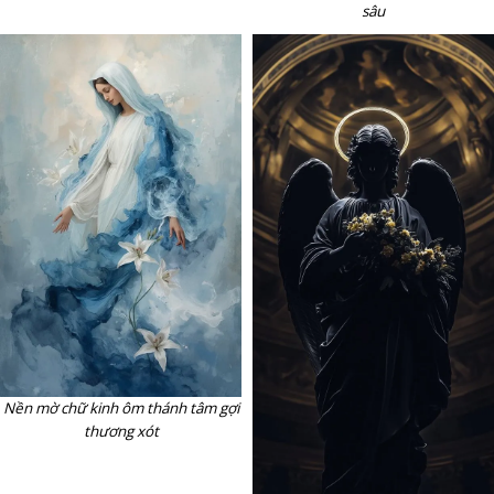
sâu
Nền mờ chữ kinh ôm thánh tâm gợi
thương xót