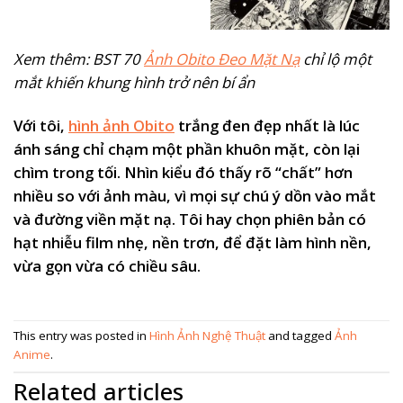
Xem thêm: BST 70
Ảnh Obito Đeo Mặt Nạ
chỉ lộ một
mắt khiến khung hình trở nên bí ẩn
Với tôi,
hình ảnh Obito
trắng đen đẹp nhất là lúc
ánh sáng chỉ chạm một phần khuôn mặt, còn lại
chìm trong tối. Nhìn kiểu đó thấy rõ “chất” hơn
nhiều so với ảnh màu, vì mọi sự chú ý dồn vào mắt
và đường viền mặt nạ. Tôi hay chọn phiên bản có
hạt nhiễu film nhẹ, nền trơn, để đặt làm hình nền,
vừa gọn vừa có chiều sâu.
This entry was posted in
Hình Ảnh Nghệ Thuật
and tagged
Ảnh
Anime
.
Related articles