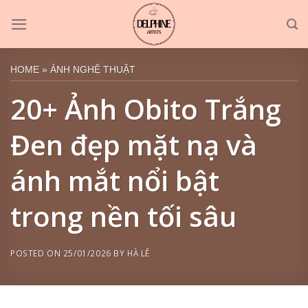
Skip
to
content
HOME
»
ẢNH NGHỆ THUẬT
20+ Ảnh Obito Trắng
Đen đẹp mặt nạ và
ánh mắt nổi bật
trong nền tối sâu
POSTED ON
25/01/2026
BY
HÀ LÊ