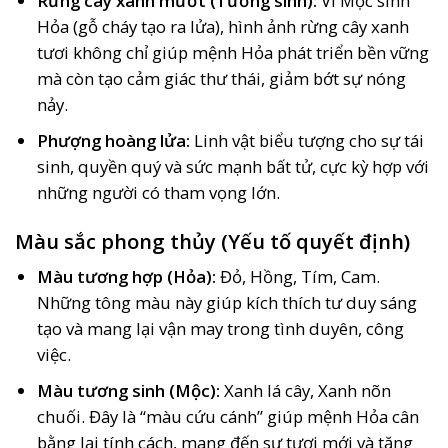
Rừng cây xanh mướt (Tương sinh):
Vì Mộc sinh
Hỏa (gỗ cháy tạo ra lửa), hình ảnh rừng cây xanh
tươi không chỉ giúp mệnh Hỏa phát triển bền vững
mà còn tạo cảm giác thư thái, giảm bớt sự nóng
nảy.
Phượng hoàng lửa:
Linh vật biểu tượng cho sự tái
sinh, quyền quý và sức mạnh bất tử, cực kỳ hợp với
những người có tham vọng lớn.
Màu sắc phong thủy (Yếu tố quyết định)
Màu tương hợp (Hỏa):
Đỏ, Hồng, Tím, Cam.
Những tông màu này giúp kích thích tư duy sáng
tạo và mang lại vận may trong tình duyên, công
việc.
Màu tương sinh (Mộc):
Xanh lá cây, Xanh nõn
chuối. Đây là “màu cứu cánh” giúp mệnh Hỏa cân
bằng lại tính cách, mang đến sự tươi mới và tăng