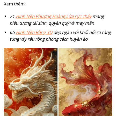
Xem thêm:
71
Hình Nền Phượng Hoàng Lửa rực cháy
mang
biểu tượng tái sinh, quyền quý và may mắn
65
Hình Nền Rồng 3D
đẹp ngầu với khối nổi rõ ràng
từng vảy râu rồng phong cách huyền ảo