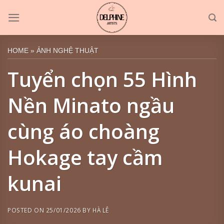
Skip
to
content
HOME
»
ẢNH NGHỆ THUẬT
Tuyển chọn 55 Hình
Nền Minato ngầu
cùng áo choàng
Hokage tay cầm
kunai
POSTED ON
25/01/2026
BY
HÀ LÊ