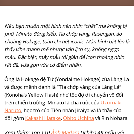
Nếu bạn muốn một hình nền nhìn “chất” mà không bị
phô, Minato đúng kiểu. Tia chớp vàng, Rasengan, áo
choàng Hokage, toàn chi tiết iconic. Màn hình bật lên là
thấy vibe mạnh mẽ nhưng vẫn lịch sự, không ngợp
màu. Đặc biệt, mấy mẫu tối giản để icon thoáng nhìn
rất đã, vừa gọn vừa có điểm nhấn.
Ông là Hokage đệ Tứ (Yondaime Hokage) của Làng Lá
và được mệnh danh là “Tia chớp vàng của Làng Lá”
(Konoha’s Yellow Flash) nhờ tốc độ di chuyển vô đối
trên chiến trường. Minato là cha ruột của
Uzumaki
Naruto
, học trò của Tiên nhân Jiraiya và là thầy của
đội gồm
Kakashi Hatake
,
Obito Uchiha
và Rin Nohara.
Xem thêm: Top 110
Ảnh Madara
Uchiha 4K ngầu với