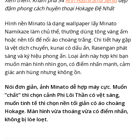
Xem thêm: Khám phá 34
Ảnh Hashirama Senju
đẹp
đậm phong cách huyền thoại Hokage Đệ Nhất
Hình nền Minato là dạng wallpaper lấy Minato
Namikaze làm chủ thể, thường dùng tông vàng ấm
hoặc nền tối để nổi áo choàng trắng. Chi tiết hay gặp
là vệt dịch chuyển, kunai có dấu ấn, Rasengan phát
sáng và ký hiệu phong ấn. Loại ảnh này hợp khi bạn
muốn màn hình nhìn gọn, có điểm nhấn mạnh, cảm
giác anh hùng nhưng không ồn.
Nói đơn giản, ảnh Minato dễ hợp máy cực. Muốn
“chất” thì chọn cảnh Phi Lôi Thần có vệt sáng,
muốn tinh tế thì chọn nền tối giản có áo choàng
Hokage. Màn hình vừa thoáng vừa có điểm nhấn,
không bị lòe loẹt.