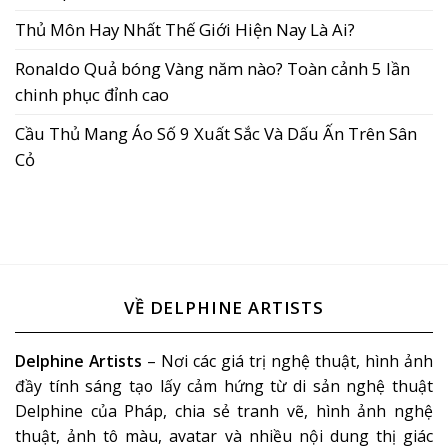
Thủ Môn Hay Nhất Thế Giới Hiện Nay Là Ai?
Ronaldo Quả bóng Vàng năm nào? Toàn cảnh 5 lần
chinh phục đỉnh cao
Cầu Thủ Mang Áo Số 9 Xuất Sắc Và Dấu Ấn Trên Sân
Cỏ
VỀ DELPHINE ARTISTS
Delphine Artists
– Nơi các giá trị nghệ thuật, hình ảnh
đầy tính sáng tạo lấy cảm hứng từ di sản nghệ thuật
Delphine của Pháp, chia sẻ tranh vẽ, hình ảnh nghệ
thuật, ảnh tô màu, avatar và nhiều nội dung thị giác