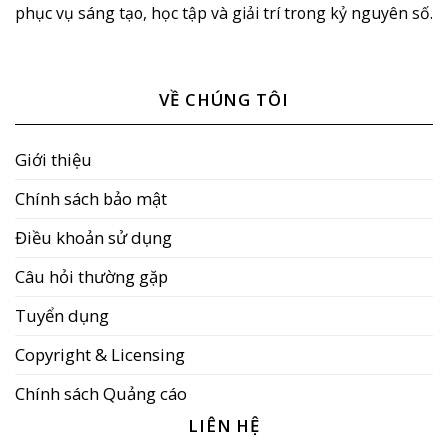
phục vụ sáng tạo, học tập và giải trí trong kỷ nguyên số.
VỀ CHÚNG TÔI
Giới thiệu
Chính sách bảo mật
Điều khoản sử dụng
Câu hỏi thường gặp
Tuyển dụng
Copyright & Licensing
Chính sách Quảng cáo
LIÊN HỆ