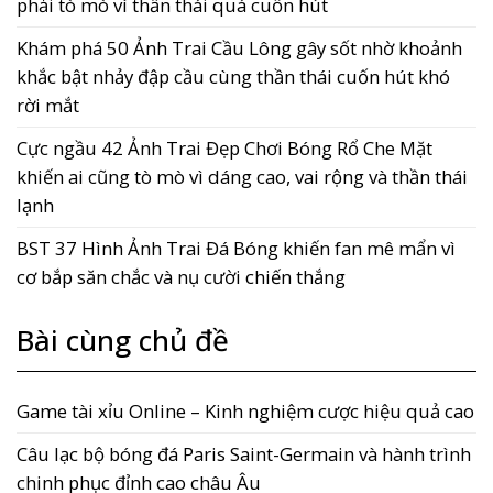
phải tò mò vì thần thái quá cuốn hút
Khám phá 50 Ảnh Trai Cầu Lông gây sốt nhờ khoảnh
khắc bật nhảy đập cầu cùng thần thái cuốn hút khó
rời mắt
Cực ngầu 42 Ảnh Trai Đẹp Chơi Bóng Rổ Che Mặt
khiến ai cũng tò mò vì dáng cao, vai rộng và thần thái
lạnh
BST 37 Hình Ảnh Trai Đá Bóng khiến fan mê mẩn vì
cơ bắp săn chắc và nụ cười chiến thắng
Bài cùng chủ đề
Game tài xỉu Online – Kinh nghiệm cược hiệu quả cao
Câu lạc bộ bóng đá Paris Saint-Germain và hành trình
chinh phục đỉnh cao châu Âu