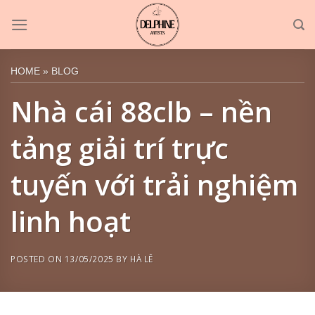
Skip
to
content
HOME
»
BLOG
Nhà cái 88clb – nền
tảng giải trí trực
tuyến với trải nghiệm
linh hoạt
POSTED ON
13/05/2025
BY
HÀ LÊ