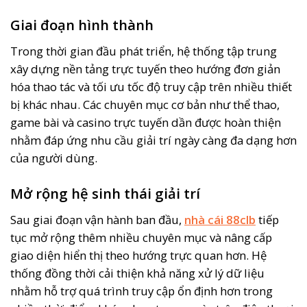
Giai đoạn hình thành
Trong thời gian đầu phát triển, hệ thống tập trung
xây dựng nền tảng trực tuyến theo hướng đơn giản
hóa thao tác và tối ưu tốc độ truy cập trên nhiều thiết
bị khác nhau. Các chuyên mục cơ bản như thể thao,
game bài và casino trực tuyến dần được hoàn thiện
nhằm đáp ứng nhu cầu giải trí ngày càng đa dạng hơn
của người dùng.
Mở rộng hệ sinh thái giải trí
Sau giai đoạn vận hành ban đầu,
nhà cái 88clb
tiếp
tục mở rộng thêm nhiều chuyên mục và nâng cấp
giao diện hiển thị theo hướng trực quan hơn. Hệ
thống đồng thời cải thiện khả năng xử lý dữ liệu
nhằm hỗ trợ quá trình truy cập ổn định hơn trong