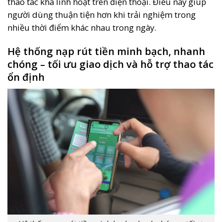
thao tác khá linh hoạt trên điện thoại. Điều này giúp
người dùng thuận tiện hơn khi trải nghiệm trong
nhiều thời điểm khác nhau trong ngày.
Hệ thống nạp rút tiền minh bạch, nhanh
chóng – tối ưu giao dịch và hỗ trợ thao tác
ổn định