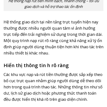
Hệ thống nạp rút tiền minh bạch, nhanh chóng – tối ưu
giao dịch và hỗ trợ thao tác ổn định
Hệ thống giao dịch tại nền tảng trực tuyến hiện nay
thường được nhiều người quan tâm vì ảnh hưởng
trực tiếp đến trải nghiệm sử dụng trong thời gian dài.
Một quy trình nạp rút rõ ràng cùng khả năng xử lý ổn
định giúp người dùng thuận tiện hơn khi thao tác trên
nhiều thiết bị khác nhau.
Hiển thị thông tin h rõ ràng
Các khu vực nạp và rút tiền thường được sắp xếp theo
bố cục trực quan nhằm giúp người dùng dễ theo dõi
hơn trong quá trình thao tác. Những thông tin như số
dư, lịch sử giao dịch hoặc phương thức thanh toán
đều được hiển thị khá rõ trên giao diện chính.