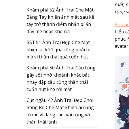
mắt, m
Khám phá 52 Ảnh Trai Che Mặt
rộng v
Bằng Tay khiến ánh mắt sau kẽ
tay trở thành điểm nhấn bí ẩn
Ảnh an
đầy mê hoặc khó rời
biểu c
phục. 
BST 51 Ảnh Trai Đẹp Che Mặt
avatar
khiến ai lướt qua cũng phải tò
mò vì thần thái quá cuốn hút
Khám phá 50 Ảnh Trai Cầu Lông
gây sốt nhờ khoảnh khắc bật
nhảy đập cầu cùng thần thái
cuốn hút khó rời mắt
Cực ngầu 42 Ảnh Trai Đẹp Chơi
Bóng Rổ Che Mặt khiến ai cũng
tò mò vì dáng cao, vai rộng và
thần thái lạnh