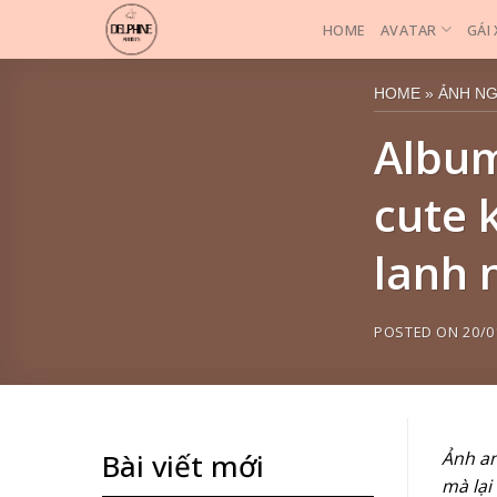
Skip
HOME
AVATAR
GÁI
to
content
HOME
»
ẢNH N
Album
cute 
lanh 
POSTED ON
20/0
Ảnh an
Bài viết mới
mà lại