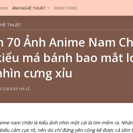
 XINH
ẢNH NGHỆ THUẬT
WEBSTORIES
GHỆ THUẬT
 70 Ảnh Anime Nam Ch
kiểu má bánh bao mắt l
nhìn cưng xỉu
1/2026
BY
HÀ LÊ
ime nam chibi là kiểu ảnh nhìn một cái là tim mềm ra. Nhân
 biểu cảm cực rõ, nên dù chỉ đứng yên cũng kể được cả tâm 