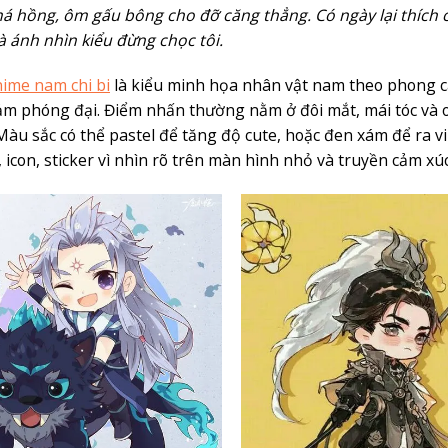
á hồng, ôm gấu bông cho đỡ căng thẳng. Có ngày lại thích c
à ánh nhìn kiểu đừng chọc tôi.
ime nam chi bi
là kiểu minh họa nhân vật nam theo phong cá
ảm phóng đại. Điểm nhấn thường nằm ở đôi mắt, mái tóc và ou
Màu sắc có thể pastel để tăng độ cute, hoặc đen xám để ra v
, icon, sticker vì nhìn rõ trên màn hình nhỏ và truyền cảm xú