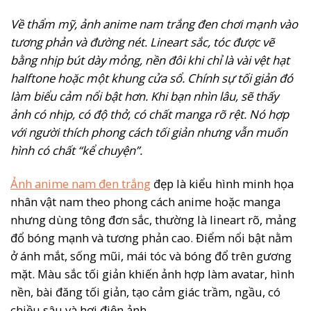
Về thẩm mỹ, ảnh anime nam trắng đen chơi mạnh vào
tương phản và đường nét. Lineart sắc, tóc được vẽ
bằng nhịp bút dày mỏng, nền đôi khi chỉ là vài vệt hạt
halftone hoặc một khung cửa sổ. Chính sự tối giản đó
làm biểu cảm nổi bật hơn. Khi bạn nhìn lâu, sẽ thấy
ảnh có nhịp, có độ thở, có chất manga rõ rệt. Nó hợp
với người thích phong cách tối giản nhưng vẫn muốn
hình có chất “kể chuyện”.
Ảnh anime nam đen trắng
đẹp là kiểu hình minh họa
nhân vật nam theo phong cách anime hoặc manga
nhưng dùng tông đơn sắc, thường là lineart rõ, mảng
đổ bóng mạnh và tương phản cao. Điểm nổi bật nằm
ở ánh mắt, sống mũi, mái tóc và bóng đổ trên gương
mặt. Màu sắc tối giản khiến ảnh hợp làm avatar, hình
nền, bài đăng tối giản, tạo cảm giác trầm, ngầu, có
chiều sâu và hơi điện ảnh.