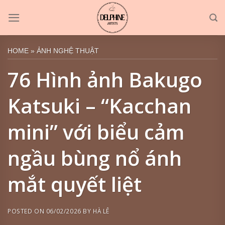
Skip
to
content
HOME
»
ẢNH NGHỆ THUẬT
76 Hình ảnh Bakugo
Katsuki – “Kacchan
mini” với biểu cảm
ngầu bùng nổ ánh
mắt quyết liệt
POSTED ON
06/02/2026
BY
HÀ LÊ