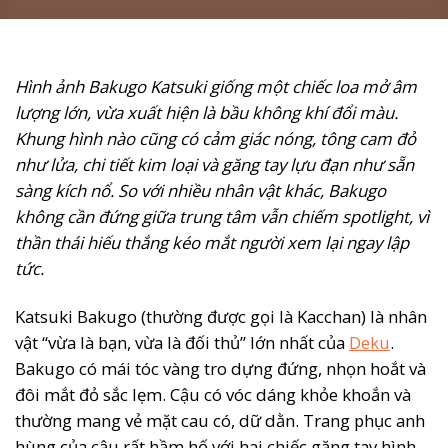
Hình ảnh Bakugo Katsuki giống một chiếc loa mở âm
lượng lớn, vừa xuất hiện là bầu không khí đổi màu.
Khung hình nào cũng có cảm giác nóng, tông cam đỏ
như lửa, chi tiết kim loại và găng tay lựu đạn như sẵn
sàng kích nổ. So với nhiều nhân vật khác, Bakugo
không cần đứng giữa trung tâm vẫn chiếm spotlight, vì
thần thái hiếu thắng kéo mắt người xem lại ngay lập
tức.
Katsuki Bakugo (thường được gọi là Kacchan) là nhân
vật “vừa là bạn, vừa là đối thủ” lớn nhất của
Deku
.
Bakugo có mái tóc vàng tro dựng đứng, nhọn hoắt và
đôi mắt đỏ sắc lẹm. Cậu có vóc dáng khỏe khoắn và
thường mang vẻ mặt cau có, dữ dằn. Trang phục anh
hùng của cậu rất hầm hố với hai chiếc găng tay hình