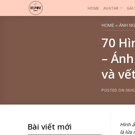
Skip
HOME
AVATAR
GÁI
to
content
HOME
»
ẢNH N
70 Hì
– Ánh
và vế
POSTED ON
06/0
Hình ả
Bài viết mới
là lửa