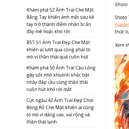
Shoto 
Khám phá 52 Ảnh Trai Che Mặt
Bằng Tay khiến ánh mắt sau kẽ
Shoto 
tay trở thành điểm nhấn bí ẩn
Acade
đầy mê hoặc khó rời
thức t
BST 51 Ảnh Trai Đẹp Che Mặt
Xem t
khiến ai lướt qua cũng phải tò
mò vì thần thái quá cuốn hút
Khám phá 50 Ảnh Trai Cầu Lông
gây sốt nhờ khoảnh khắc bật
nhảy đập cầu cùng thần thái
cuốn hút khó rời mắt
Cực ngầu 42 Ảnh Trai Đẹp Chơi
Bóng Rổ Che Mặt khiến ai cũng
tò mò vì dáng cao, vai rộng và
thần thái lạnh