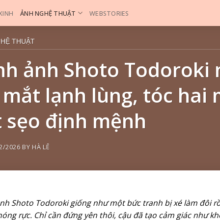
 XINH
ẢNH NGHỆ THUẬT
WEBSTORIES
GHỆ THUẬT
nh ảnh Shoto Todoroki
 mắt lạnh lùng, tóc hai
t sẹo định mệnh
2/2026
BY
HÀ LÊ
nh Shoto Todoroki giống như một bức tranh bị xé làm đôi rồi
 nóng rực. Chỉ cần đứng yên thôi, cậu đã tạo cảm giác như k