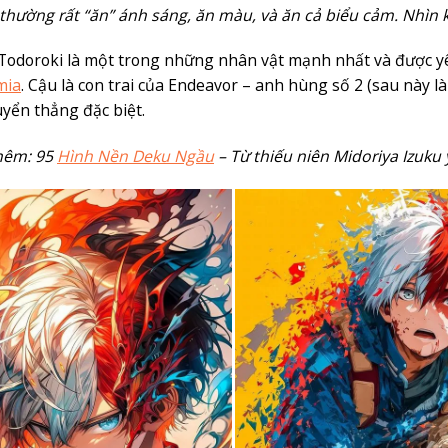
thường rất “ăn” ánh sáng, ăn màu, và ăn cả biểu cảm. Nhìn kỹ
Todoroki là một trong những nhân vật mạnh nhất và được yêu
mia
. Cậu là con trai của Endeavor – anh hùng số 2 (sau này l
uyển thẳng đặc biệt.
hêm: 95
Hình Nền Deku Ngầu
– Từ thiếu niên Midoriya Izuku