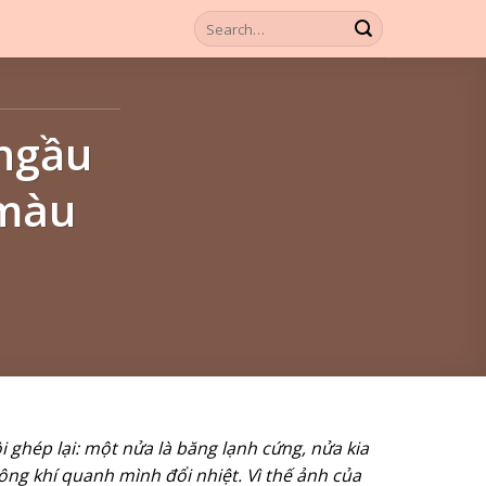
 ngầu
 màu
 ghép lại: một nửa là băng lạnh cứng, nửa kia
hông khí quanh mình đổi nhiệt. Vì thế ảnh của